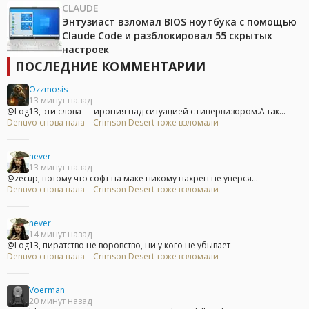
CLAUDE
Энтузиаст взломал BIOS ноутбука с помощью
Claude Code и разблокировал 55 скрытых
настроек
ПОСЛЕДНИЕ КОММЕНТАРИИ
Ozzmosis
13 минут назад
@Log13, эти слова — ирония над ситуацией с гипервизором.А так...
Denuvo снова пала – Crimson Desert тоже взломали
never
13 минут назад
@zecup, потому что софт на маке никому нахрен не уперся...
Denuvo снова пала – Crimson Desert тоже взломали
never
14 минут назад
@Log13, пиратство не воровство, ни у кого не убывает
Denuvo снова пала – Crimson Desert тоже взломали
Voerman
20 минут назад