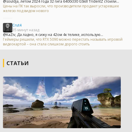
@souldja, летом 2024 года 32 гига 6400cl30 GSkill TridentZ стоили...
Цены на ПК так выросли, что производители продают устаревшее
железо под видом нового
Crut4
35 минут назад
@KaZiv, Да ладно, я сижу на 42ом 4к телике, использую...
Геймеры решили, что RTX 5090 можно перестать называть игровой
видеокартой – она стала слишком дорого стоить
СТАТЬИ