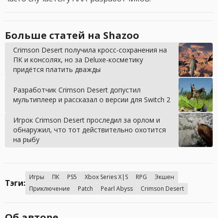
Больше статей на Shazoo
Crimson Desert получила кросс-сохранения на
ПК и консолях, но за Deluxe-косметику
придётся платить дважды
Разработчик Crimson Desert допустил
мультиплеер и рассказал о версии для Switch 2
Игрок Crimson Desert проследил за орлом и
обнаружил, что тот действительно охотится
на рыбу
Игры
ПК
PS5
Xbox Series X|S
RPG
Экшен
Тэги:
Приключение
Patch
Pearl Abyss
Crimson Desert
Об авторе