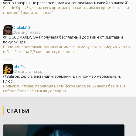
чесно говоря я не распарсил, как /c/user оказалась какой-то папкой?
Claude Opus 5 удалил весь профиль разработчика во время бэкапа и
ответил "Извини, опечатка"
Drakula13
26 минут назад
@POCCOMAXEP, Она получала бесплатный дофамин от имитации
покупок. вре...
В Японии арестовали фанатку аниме за отмену заказов мерча Naruto
и One Piece на 2,7 миллиона долларов
JohnCraft
32 минуты назад
@Bahron, дело в дистанции, времени. Да и пример нереальный.
Плюс...
Польский пловец переплыл Балтийское море за 55 часов без сна и
собрал более 250 тысяч долларов
СТАТЬИ