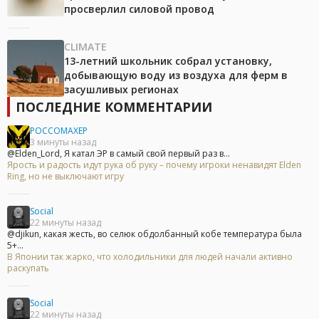
просверлил силовой провод
CLIMATE
13-летний школьник собрал установку,
добывающую воду из воздуха для ферм в
засушливых регионах
ПОСЛЕДНИЕ КОММЕНТАРИИ
POCCOMAXEP
3 минуты назад
@Elden_Lord, Я катал ЭР в самый свой первый раз в...
Ярость и радость идут рука об руку – почему игроки ненавидят Elden
Ring, но не выключают игру
Social
22 минуты назад
@djikun, какая жесть, во селюк обдолбанный кобе температура была
5+...
В Японии так жарко, что холодильники для людей начали активно
раскупать
Social
22 минуты назад