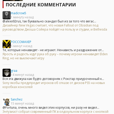
ПОСЛЕДНИЕ КОММЕНТАРИИ
madcrow5
1 минуту назад
@alexx92rus, так буквально скандал был из за того что вегас...
Дизайнер New Vegas считает, что новая Fallout от Obsidian под
руководством Джоша Сойера пойдёт на пользу и студии, и Bethesda
POCCOMAXEP
5 минут назад
Те, которые ненавидят - не играют. Ненависть и раздражение от...
Ярость и радость идут рука об руку – почему игроки ненавидят Elden
Ring, но не выключают игру
graa
14 минут назад
Вся эта движуха как будто договорняк с Рокстар приуроченный к...
Sony якобы предупредит игроков об отказе от дисков PS5 на новых
коробках консолей
Sanchez
15 минут назад
@Fortuna, очень много видел этих корпусов, ни разу не видел...
Энтузиаст собрал современный ПК в олдскульном корпусе с кнопкой