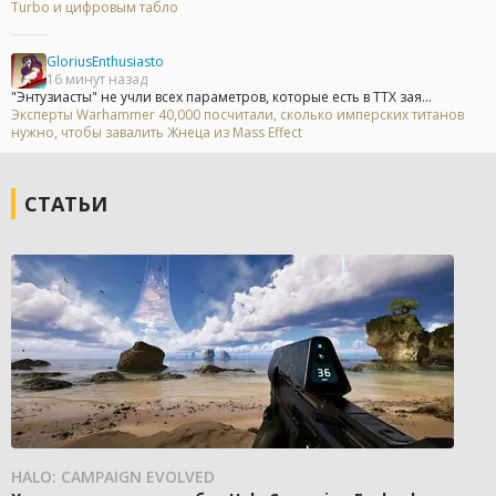
Turbo и цифровым табло
GloriusEnthusiasto
16 минут назад
"Энтузиасты" не учли всех параметров, которые есть в ТТХ зая...
Эксперты Warhammer 40,000 посчитали, сколько имперских титанов
нужно, чтобы завалить Жнеца из Mass Effect
СТАТЬИ
HALO: CAMPAIGN EVOLVED