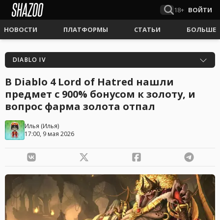
18+
ВОЙТИ
НОВОСТИ
ПЛАТФОРМЫ
СТАТЬИ
БОЛЬШЕ
DIABLO IV
В Diablo 4 Lord of Hatred нашли
предмет с 900% бонусом к золоту, и
вопрос фарма золота отпал
Илья
(
Илья
)
17:00, 9 мая 2026