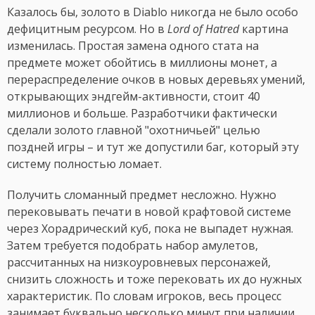
Казалось бы, золото в Diablo никогда не было особо
дефицитным ресурсом. Но в
Lord of Hatred
картина
изменилась. Простая замена одного стата на
предмете может обойтись в миллионы монет, а
перераспределение очков в новых деревьях умений,
открывающих эндгейм-активности, стоит 40
миллионов и больше. Разработчики фактически
сделали золото главной "охотничьей" целью
поздней игры – и тут же допустили баг, который эту
систему полностью ломает.
Получить сломанный предмет несложно. Нужно
перековывать печати в новой крафтовой системе
через Хорадрический куб, пока не выпадет нужная.
Затем требуется подобрать набор амулетов,
рассчитанных на низкоуровневых персонажей,
снизить сложность и тоже перековать их до нужных
характеристик. По словам игроков, весь процесс
занимает буквально несколько минут при наличии