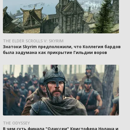
THE ELDER SCROLLS V: SKYRIM
Знатоки Skyrim предположили, что Коллегия бардов
была задумана как прикрытие Гильдии воров
THE ODYSSEY
В чем суть финала "Одиссеи" Кристофера Нолана и