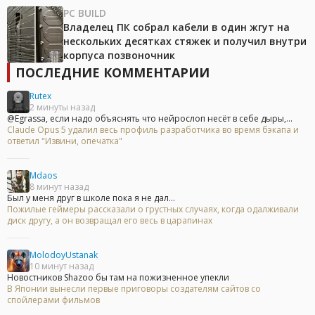
PC BUILD
Владелец ПК собрал кабели в один жгут на
нескольких десятках стяжек и получил внутри
корпуса позвоночник
ПОСЛЕДНИЕ КОММЕНТАРИИ
Rutex
2 минуты назад
@Egrassa, если надо объяснять что нейрослоп несёт в себе дыры,...
Claude Opus 5 удалил весь профиль разработчика во время бэкапа и
ответил "Извини, опечатка"
Mdaos
8 минут назад
Был у меня друг в школе пока я не дал...
Пожилые геймеры рассказали о грустных случаях, когда одалживали
диск другу, а он возвращал его весь в царапинах
MolodoyUstanak
10 минут назад
Новостников Shazoo бы там на пожизненное упекли
В Японии вынесли первые приговоры создателям сайтов со
спойлерами фильмов