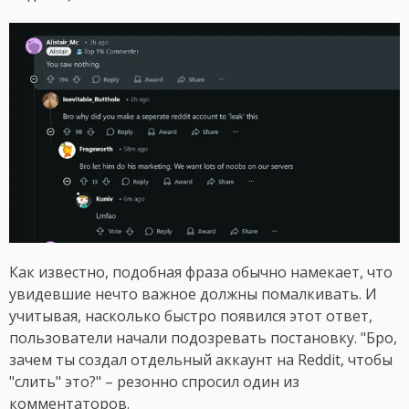
Как известно, подобная фраза обычно намекает, что
увидевшие нечто важное должны помалкивать. И
учитывая, насколько быстро появился этот ответ,
пользователи начали подозревать постановку. "Бро,
зачем ты создал отдельный аккаунт на Reddit, чтобы
"слить" это?" – резонно спросил один из
комментаторов.