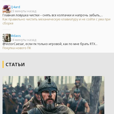
Q4ard
23 минуты назад
Главная ловушка чистки – снять все колпачки и напрочь забыть,...
Как правильно чистить механическую клавиатуру и не сойти с ума при
сборке
Mdaos
24 минуты назад
@VictorCaesar, если пк только игровой, как по мне брать RTX...
Покупка нового ПК
СТАТЬИ