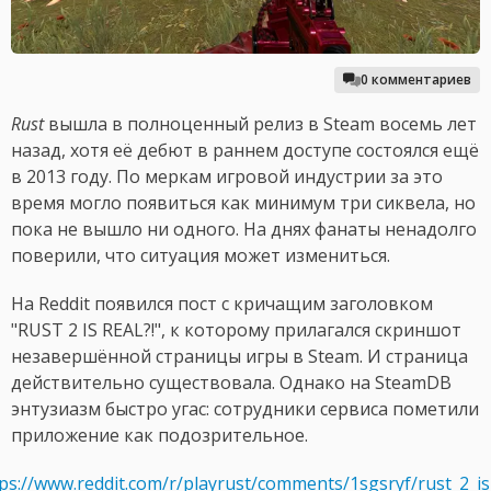
0 комментариев
Rust
вышла в полноценный релиз в Steam восемь лет
назад, хотя её дебют в раннем доступе состоялся ещё
в 2013 году. По меркам игровой индустрии за это
время могло появиться как минимум три сиквела, но
пока не вышло ни одного. На днях фанаты ненадолго
поверили, что ситуация может измениться.
На Reddit появился пост с кричащим заголовком
"RUST 2 IS REAL?!", к которому прилагался скриншот
незавершённой страницы игры в Steam. И страница
действительно существовала. Однако на SteamDB
энтузиазм быстро угас: сотрудники сервиса пометили
приложение как подозрительное.
ps://www.reddit.com/r/playrust/comments/1sgsryf/rust_2_is