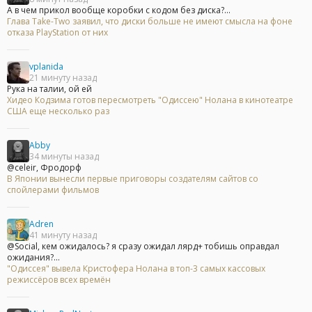
А в чем прикол вообще коробки с кодом без диска?...
Глава Take-Two заявил, что диски больше не имеют смысла на фоне
отказа PlayStation от них
vplanida
21 минуту назад
Рука на талии, ой ей
Хидео Кодзима готов пересмотреть "Одиссею" Нолана в кинотеатре
США еще несколько раз
Abby
34 минуты назад
@celeir, Фродорф
В Японии вынесли первые приговоры создателям сайтов со
спойлерами фильмов
Adren
41 минуту назад
@Social, кем ожидалось? я сразу ожидал лярд+ тобишь оправдал
ожидания?...
"Одиссея" вывела Кристофера Нолана в топ-3 самых кассовых
режиссёров всех времён