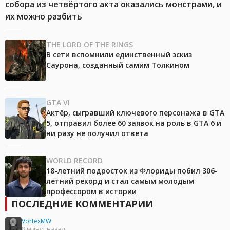
собора из четвёртого акта оказались монстрами, и
их можно разбить
THE LORD OF THE RINGS
В сети вспомнили единственный эскиз
Саурона, созданный самим Толкином
GTA VI
Актёр, сыгравший ключевого персонажа в GTA
5, отправил более 60 заявок на роль в GTA 6 и
ни разу не получил ответа
WORLD RECORD
18-летний подросток из Флориды побил 306-
летний рекорд и стал самым молодым
профессором в истории
ПОСЛЕДНИЕ КОММЕНТАРИИ
VortexMW
8 минут назад