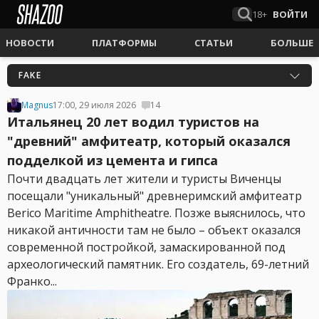
18+
ВОЙТИ
НОВОСТИ
ПЛАТФОРМЫ
СТАТЬИ
БОЛЬШЕ
FAKE
Magnus
17:00, 29 июля 2026
14
Итальянец 20 лет водил туристов на
"древний" амфитеатр, который оказался
подделкой из цемента и гипса
Почти двадцать лет жители и туристы Виченцы
посещали "уникальный" древнеримский амфитеатр
Berico Maritime Amphitheatre. Позже выяснилось, что
никакой античности там не было – объект оказался
современной постройкой, замаскированной под
археологический памятник. Его создатель, 69-летний
Франко...