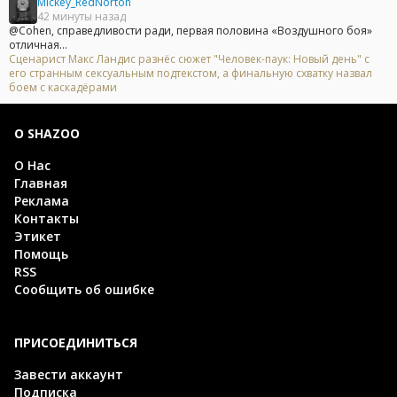
Mickey_RedNorton
42 минуты назад
@Cohen, справедливости ради, первая половина «Воздушного боя»
отличная...
Сценарист Макс Ландис разнёс сюжет "Человек-паук: Новый день" с
его странным сексуальным подтекстом, а финальную схватку назвал
боем с каскадёрами
О SHAZOO
О Нас
Главная
Реклама
Контакты
Этикет
Помощь
RSS
Сообщить об ошибке
ПРИСОЕДИНИТЬСЯ
Завести аккаунт
Подписка