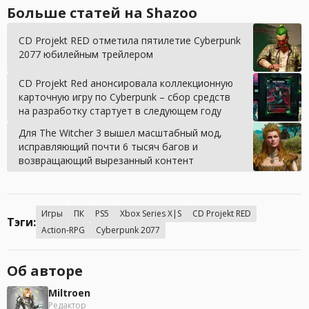
Больше статей на Shazoo
CD Projekt RED отметила пятилетие Cyberpunk
2077 юбилейным трейлером
CD Projekt Red анонсировала коллекционную
карточную игру по Cyberpunk – сбор средств
на разработку стартует в следующем году
Для The Witcher 3 вышел масштабный мод,
исправляющий почти 6 тысяч багов и
возвращающий вырезанный контент
Игры
ПК
PS5
Xbox Series X|S
CD Projekt RED
Тэги:
Action-RPG
Cyberpunk 2077
Об авторе
Miltroen
Редактор