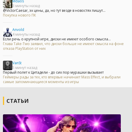
Mdaos
3 минуты назад
@VictorCaesar, эх цены, да, но тут везде в новостях пишут...
Покупка нового ПК
Anvold
4 минуты назад
Если речь о крупной игре, диски не имеют особого смысла...
Глава Take-Two заявил, что диски больше не имеют смысла на фоне
отказа PlayStation от них
VanSt
5 минут назад
Первый полет к Цитадели - до сих пор мурашки вызывает
Геймеры рады за тех, кто впервые начинает Mass Effect, и выбрали
самые запоминающиеся моменты из игры
СТАТЬИ