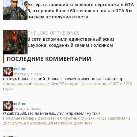
Актёр, сыгравший ключевого персонажа в GTA
5, отправил более 60 заявок на роль в GTA 6 и
ни разу не получил ответа
THE LORD OF THE RINGS
В сети вспомнили единственный эскиз
Саурона, созданный самим Толкином
ПОСЛЕДНИЕ КОММЕНТАРИИ
mrGrim
26 секунд назад
но ведь больше серий - больше времени именно ваш кинотеатр...
Анимационный сериал X-Men '97 получит новые сезоны в 2027 и 2028
годах
mrGrim
3 минуты назад
@Zaibatsu88, это ты типа пашутил и приплел? ну так я...
Пожилые геймеры рассказали о грустных случаях, когда одалживали
диск другу, а он возвращал его весь в царапинах