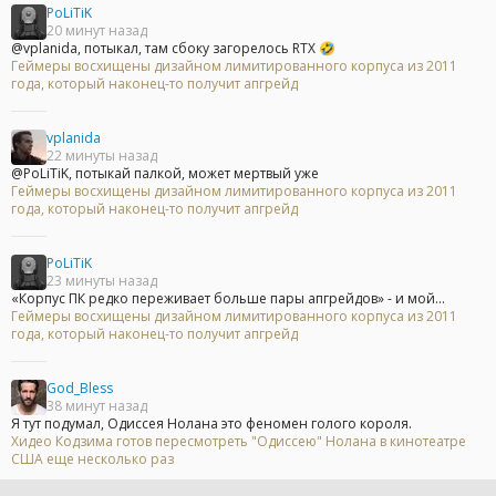
PoLiTiK
20 минут назад
@vplanida, потыкал, там сбоку загорелось RTX 🤣
Геймеры восхищены дизайном лимитированного корпуса из 2011
года, который наконец-то получит апгрейд
vplanida
22 минуты назад
@PoLiTiK, потыкай палкой, может мертвый уже
Геймеры восхищены дизайном лимитированного корпуса из 2011
года, который наконец-то получит апгрейд
PoLiTiK
23 минуты назад
«Корпус ПК редко переживает больше пары апгрейдов» - и мой...
Геймеры восхищены дизайном лимитированного корпуса из 2011
года, который наконец-то получит апгрейд
God_Bless
38 минут назад
Я тут подумал, Одиссея Нолана это феномен голого короля.
Хидео Кодзима готов пересмотреть "Одиссею" Нолана в кинотеатре
США еще несколько раз