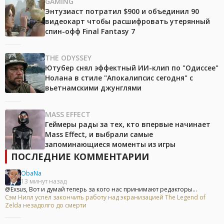
GAMING
Энтузиаст потратил $900 и объединил 90
видеокарт чтобы расшифровать утерянный
спин-офф Final Fantasy 7
THE ODYSSEY
Ютубер снял эффектный ИИ-клип по "Одиссее"
Нолана в стиле "Апокалипсис сегодня" с
вьетнамскими джунглями
MASS EFFECT
Геймеры рады за тех, кто впервые начинает
Mass Effect, и выбрали самые
запоминающиеся моменты из игры
ПОСЛЕДНИЕ КОММЕНТАРИИ
ObaNa
13 минут назад
@Exsus, Вот и думай теперь за кого нас принимают редакторы...
Сэм Нилл успел закончить работу над экранизацией The Legend of
Zelda незадолго до смерти