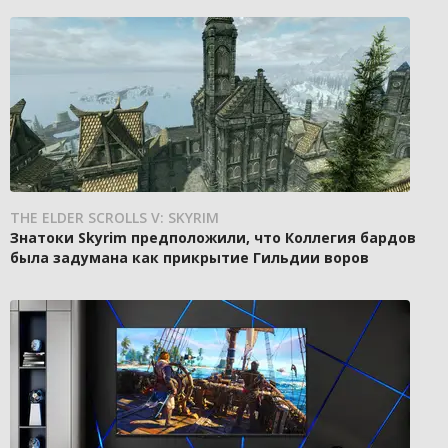
THE ELDER SCROLLS V: SKYRIM
Знатоки Skyrim предположили, что Коллегия бардов
была задумана как прикрытие Гильдии воров