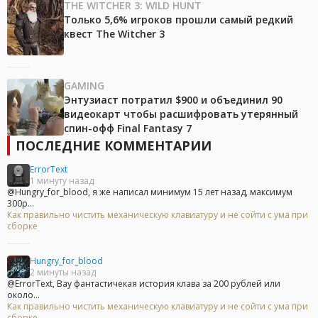
THE WITCHER 3: WILD HUNT
Только 5,6% игроков прошли самый редкий
квест The Witcher 3
GAMING
Энтузиаст потратил $900 и объединил 90
видеокарт чтобы расшифровать утерянный
спин-офф Final Fantasy 7
ПОСЛЕДНИЕ КОММЕНТАРИИ
ErrorText
1 минуту назад
@Hungry_for_blood, я же написал минимум 15 лет назад, максимум
300р...
Как правильно чистить механическую клавиатуру и не сойти с ума при
сборке
Hungry_for_blood
2 минуты назад
@ErrorText, Вау фантастичекая история клава за 200 рублей или
около...
Как правильно чистить механическую клавиатуру и не сойти с ума при
сборке