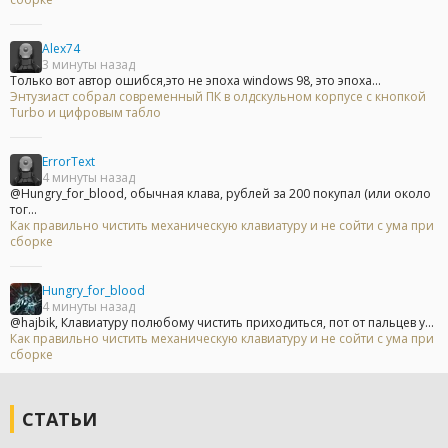
Alex74
3 минуты назад
Только вот автор ошибся,это не эпоха windows 98, это эпоха...
Энтузиаст собрал современный ПК в олдскульном корпусе с кнопкой
Turbo и цифровым табло
ErrorText
4 минуты назад
@Hungry_for_blood, обычная клава, рублей за 200 покупал (или около
тог...
Как правильно чистить механическую клавиатуру и не сойти с ума при
сборке
Hungry_for_blood
4 минуты назад
@hajbik, Клавиатуру полюбому чистить приходиться, пот от пальцев у...
Как правильно чистить механическую клавиатуру и не сойти с ума при
сборке
СТАТЬИ