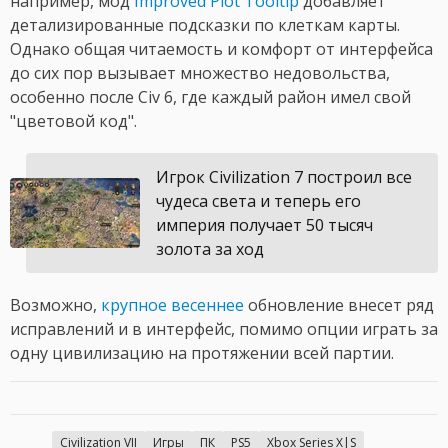
например, мод
Improved Plot Tooltip
добавляет
детализированные подсказки по клеткам карты.
Однако общая читаемость и комфорт от интерфейса
до сих пор вызывает множество недовольства,
особенно после Civ 6, где каждый район имел свой
"цветовой код".
Игрок Civilization 7 построил все
чудеса света и теперь его
империя получает 50 тысяч
золота за ход
Возможно,
крупное весеннее
обновление внесет ряд
исправлений и в интерфейс, помимо опции играть за
одну цивилизацию на протяжении всей партии.
Civilization VII
Игры
ПК
PS5
Xbox Series X|S