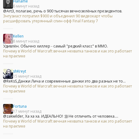
Haname
6 минут назад
@Art3, полагаю, речь о 900 тысячах вечнозелёных президентов.
Энтузиаст потратил $900 и объединил 90 видеокарт чтобы
расшифровать утерянный спин-офф Final Fantasy 7
Kellen
8 минут назад
Удивлён. Обычно хиллер - самый "редкий класс" в ММО.
Почему в World of Warcraft вечная нехватка танков и как это работает
на практике
shKreyt
15 минут назад
@ReKsS,Данжи Лича и современные данжи это два разных не то...
Почему в World of Warcraft вечная нехватка танков и как это работает
на практике
Fortuna
17 минут назад
@zakwilder, Ха ха ха. ИДЕАЛЬНО! :))) Не отличить от человека....
Почему в World of Warcraft вечная нехватка танков и как это работает
на практике