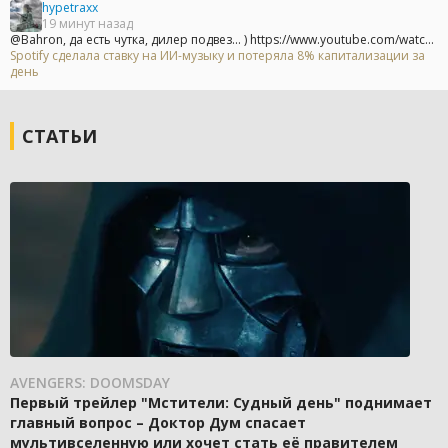
hypetraxx
19 минут назад
@Bahron, да есть чутка, дилер подвез... ) https://www.youtube.com/watc...
Spotify сделала ставку на ИИ-музыку и потеряла 8% капитализации за
день
СТАТЬИ
AVENGERS: DOOMSDAY
Первый трейлер "Мстители: Судный день" поднимает
главный вопрос – Доктор Дум спасает
мультивселенную или хочет стать её правителем