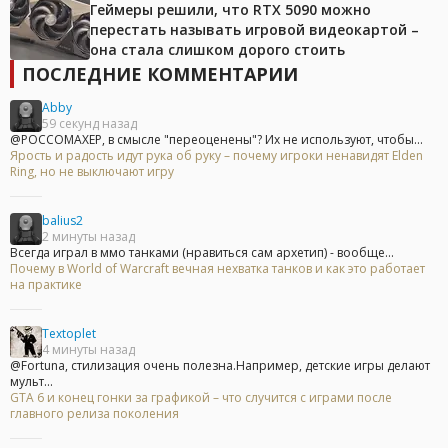
Геймеры решили, что RTX 5090 можно
перестать называть игровой видеокартой –
она стала слишком дорого стоить
ПОСЛЕДНИЕ КОММЕНТАРИИ
Abby
59 секунд назад
@POCCOMAXEP, в смысле "переоценены"? Их не используют, чтобы...
Ярость и радость идут рука об руку – почему игроки ненавидят Elden
Ring, но не выключают игру
balius2
2 минуты назад
Всегда играл в ммо танками (нравиться сам архетип) - вообще...
Почему в World of Warcraft вечная нехватка танков и как это работает
на практике
Textoplet
4 минуты назад
@Fortuna, стилизация очень полезна.Например, детские игры делают
мульт...
GTA 6 и конец гонки за графикой – что случится с играми после
главного релиза поколения