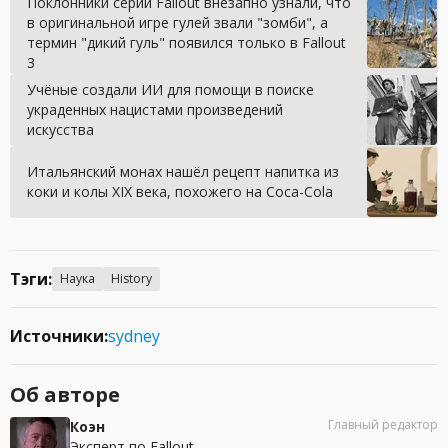
Поклонники серии Fallout внезапно узнали, что
в оригинальной игре гулей звали "зомби", а
термин "дикий гуль" появился только в Fallout
3
Учёные создали ИИ для помощи в поиске
украденных нацистами произведений
искусства
Итальянский монах нашёл рецепт напитка из
коки и колы XIX века, похожего на Coca-Cola
Тэги:
Наука
History
Источники:
sydney
Об авторе
Главный редактор
Коэн
Эксперт по Fallout