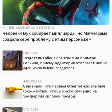
SPIDER-MAN: BRAND NEW DAY
Человек-Паук собирает миллиарды, но Marvel сама
создала себе проблему с этим персонажем
TIM CAIN
Создатель Fallout объяснил на примере
Толкина, почему аудитория отвергает новые
идеи из-за имени создателя
HARDWARE
А вы знали, что первый ethernet-кабель был
ярко-жёлтым, чтобы никто случайно не
просверлил силовой провод
RTX 5090