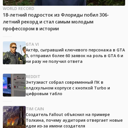
WORLD RECORD
18-летний подросток из Флориды побил 306-
летний рекорд и стал самым молодым
профессором в истории
GTA VI
Актёр, сыгравший ключевого персонажа в GTA
5, отправил более 60 заявок на роль в GTA 6 и
ни разу не получил ответа
REDDIT
Энтузиаст собрал современный ПК в
олдскульном корпусе с кнопкой Turbo и
цифровым табло
TIM CAIN
Создатель Fallout объяснил на примере
Толкина, почему аудитория отвергает новые
идеи из-за имени создателя