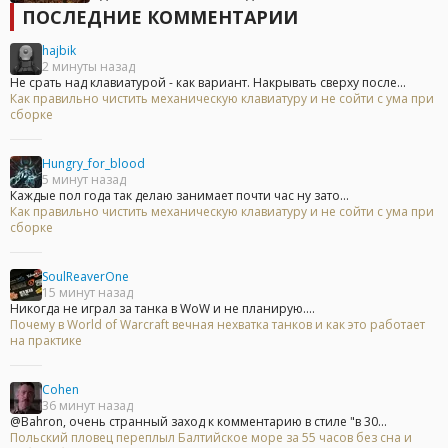
ПОСЛЕДНИЕ КОММЕНТАРИИ
hajbik
2 минуты назад
Не срать над клавиатурой - как вариант. Накрывать сверху после...
Как правильно чистить механическую клавиатуру и не сойти с ума при
сборке
Hungry_for_blood
5 минут назад
Каждые пол года так делаю занимает почти час ну зато...
Как правильно чистить механическую клавиатуру и не сойти с ума при
сборке
SoulReaverOne
15 минут назад
Никогда не играл за танка в WoW и не планирую....
Почему в World of Warcraft вечная нехватка танков и как это работает
на практике
Cohen
36 минут назад
@Bahron, очень странный заход к комментарию в стиле "в 30...
Польский пловец переплыл Балтийское море за 55 часов без сна и