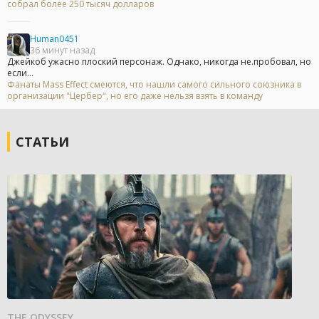
собрал более 250 тысяч долларов
Human0451
36 минут назад
Джейкоб ужасно плоский персонаж. Однако, никогда не.пробовал, но
если...
Фанаты Mass Effect смеются, что нашли самого сильного союзника в
организации "Цербер", но его даже нельзя взять в команду
СТАТЬИ
THE ODYSSEY