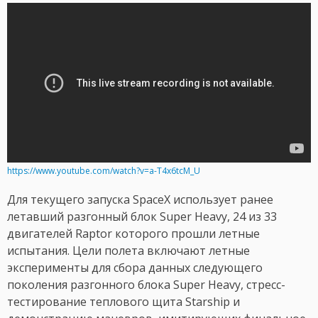
https://www.youtube.com/watch?v=a-T4x6tcM_U
Для текущего запуска SpaceX использует ранее
летавший разгонный блок Super Heavy, 24 из 33
двигателей Raptor которого прошли летные
испытания. Цели полета включают летные
эксперименты для сбора данных следующего
поколения разгонного блока Super Heavy, стресс-
тестирование теплового щита Starship и