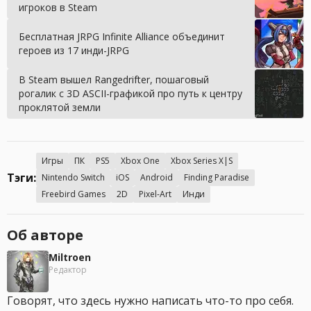
игроков в Steam
Бесплатная JRPG Infinite Alliance объединит
героев из 17 инди-JRPG
В Steam вышел Rangedrifter, пошаговый
рогалик с 3D ASCII-графикой про путь к центру
проклятой земли
Игры
ПК
PS5
Xbox One
Xbox Series X|S
Тэги:
Nintendo Switch
iOS
Android
Finding Paradise
Freebird Games
2D
Pixel-Art
Инди
Об авторе
Miltroen
Редактор
Говорят, что здесь нужно написать что-то про себя.