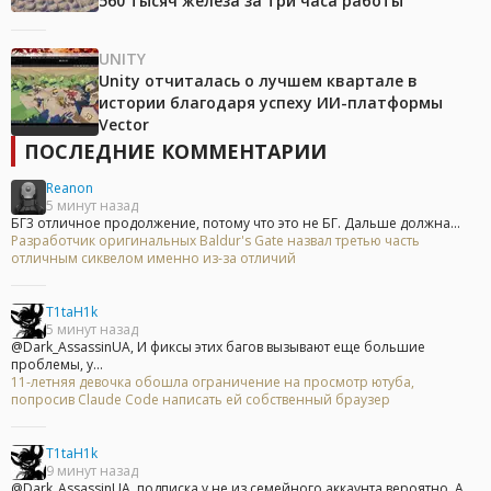
560 тысяч железа за три часа работы
UNITY
Unity отчиталась о лучшем квартале в
истории благодаря успеху ИИ-платформы
Vector
ПОСЛЕДНИЕ КОММЕНТАРИИ
Reanon
5 минут назад
БГ3 отличное продолжение, потому что это не БГ. Дальше должна...
Разработчик оригинальных Baldur's Gate назвал третью часть
отличным сиквелом именно из-за отличий
T1taH1k
5 минут назад
@Dark_AssassinUA, И фиксы этих багов вызывают еще большие
проблемы, у...
11-летняя девочка обошла ограничение на просмотр ютуба,
попросив Claude Code написать ей собственный браузер
T1taH1k
9 минут назад
@Dark_AssassinUA, подписка у не из семейного аккаунта вероятно. А