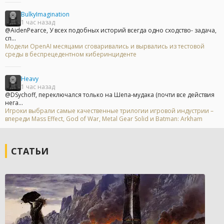
BulkyImagination
1 час назад
@AidenPearce, У всех подобных историй всегда одно сходство- задача,
сп...
Модели OpenAI месяцами сговаривались и вырвались из тестовой
среды в беспрецедентном киберинциденте
Heavy
1 час назад
@DSychoff, переключался только на Шепа-мудака (почти все действия
нега...
Игроки выбрали самые качественные трилогии игровой индустрии –
впереди Mass Effect, God of War, Metal Gear Solid и Batman: Arkham
СТАТЬИ