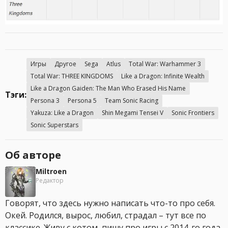
Игры
Другое
Sega
Atlus
Total War: Warhammer 3
Total War: THREE KINGDOMS
Like a Dragon: Infinite Wealth
Like a Dragon Gaiden: The Man Who Erased His Name
Тэги:
Persona 3
Persona 5
Team Sonic Racing
Yakuza: Like a Dragon
Shin Megami Tensei V
Sonic Frontiers
Sonic Superstars
Об авторе
Miltroen
Редактор
Говорят, что здесь нужно написать что-то про себя.
Окей. Родился, вырос, любил, страдал – тут все по
классике. Живу с котом, пишу про игры с 2014-го года,