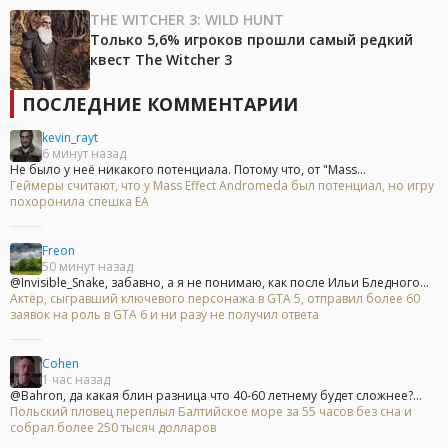
THE WITCHER 3: WILD HUNT
Только 5,6% игроков прошли самый редкий
квест The Witcher 3
ПОСЛЕДНИЕ КОММЕНТАРИИ
kevin_rayt
6 минут назад
Не было у неё никакого потенциала. Потому что, от "Mass...
Геймеры считают, что у Mass Effect Andromeda был потенциал, но игру
похоронила спешка EA
Freon
50 минут назад
@Invisible_Snake, забавно, а я не понимаю, как после Ильи Бледного...
Актёр, сыгравший ключевого персонажа в GTA 5, отправил более 60
заявок на роль в GTA 6 и ни разу не получил ответа
Cohen
1 час назад
@Bahron, да какая блин разница что 40-60 летнему будет сложнее?...
Польский пловец переплыл Балтийское море за 55 часов без сна и
собрал более 250 тысяч долларов