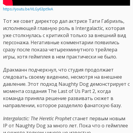
https://youtu.be/VLGy63pt9vA
Тот же совет директор дал актрисе Тати Габриэль,
исполняющей главную роль в Intergalactic, которая
уже столкнулась с критикой только за внешний вид
персонажа. Негативные комментарии появились
сразу после показа четырехминутного трейлера
игры, хотя геймплея в нем практически не было.
Дракманн подчеркнул, что студия продолжает
следовать своему видению, несмотря на внешнее
давление. Этот подход Naughty Dog демонстрирует с
момента создания The Last of Us Part 2, когда
команда приняла решение развивать сюжет в
направлении, которое разделило фанатскую базу.
Intergalactic: The Heretic Prophet
станет первым новым
IP от Naughty Dog за много лет. Пока что о геймплее
и сюжете толком ничего не известно.