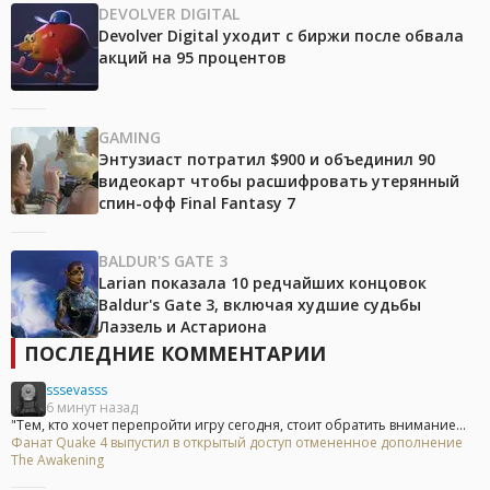
DEVOLVER DIGITAL
Devolver Digital уходит с биржи после обвала
акций на 95 процентов
GAMING
Энтузиаст потратил $900 и объединил 90
видеокарт чтобы расшифровать утерянный
спин-офф Final Fantasy 7
BALDUR'S GATE 3
Larian показала 10 редчайших концовок
Baldur's Gate 3, включая худшие судьбы
Лаэзель и Астариона
ПОСЛЕДНИЕ КОММЕНТАРИИ
sssevasss
6 минут назад
"Тем, кто хочет перепройти игру сегодня, стоит обратить внимание...
Фанат Quake 4 выпустил в открытый доступ отмененное дополнение
The Awakening