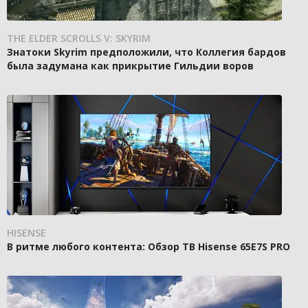
THE ELDER SCROLLS V: SKYRIM
Знатоки Skyrim предположили, что Коллегия бардов
была задумана как прикрытие Гильдии воров
HISENSE
В ритме любого контента: Обзор ТВ Hisense 65E7S PRO