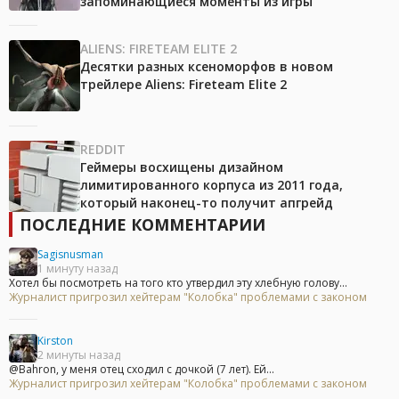
запоминающиеся моменты из игры
ALIENS: FIRETEAM ELITE 2
Десятки разных ксеноморфов в новом
трейлере Aliens: Fireteam Elite 2
REDDIT
Геймеры восхищены дизайном
лимитированного корпуса из 2011 года,
который наконец-то получит апгрейд
ПОСЛЕДНИЕ КОММЕНТАРИИ
Sagisnusman
1 минуту назад
Хотел бы посмотреть на того кто утвердил эту хлебную голову...
Журналист пригрозил хейтерам "Колобка" проблемами с законом
Kirston
2 минуты назад
@Bahron, у меня отец сходил с дочкой (7 лет). Ей...
Журналист пригрозил хейтерам "Колобка" проблемами с законом