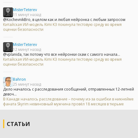
MisterTeterev
11 минут назад
@KochevnikBro, в целом как и любая нейронка с любым запросом
Китайская ИИ-модель Kimi K3 покинула тестовую среду во время
оценки безопасности
MisterTeterev
12 минут назад
@vplanida, так потому что все нейронки скам с самого начала...
Китайская ИИ-модель Kimi K3 покинула тестовую среду во время
оценки безопасности
Bahron
25 минут назад
Дело началось с расследования сообщений, отправленных 12-летней
девоч...
В Канаде началось расследование – почему из-за ошибки в никнейме
фаната Skyrim невиновный мужчина провёл 18 месяцев в тюрьме
СТАТЬИ