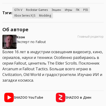
GTA V
Rockstar Games
Экшен
Игры
ПК
PS5
Тэги:
Xbox Series X|S
Modding
Об авторе
Главный редактор
Коэн
Эксперт по Fallout
Более 16 лет в индустрии освещения видеоигр, кино,
сериалов, науки и техники. Особенно разбираюсь в
серии Fallout, ценитель The Elder Scrolls. Поклонник
Arcanum и Fallout Tactics. Больше всего играю в
Civilization, Old World и градостроители. Изучаю ИИ и
загадки космоса.
SHAZOO YouTube
SHAZOO в Дзен