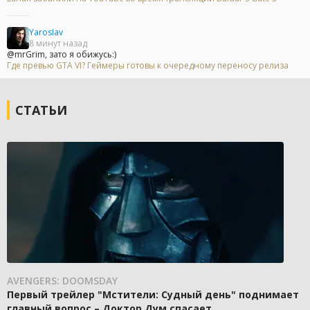
YarosIav
8 минут назад
@mrGrim, зато я обижусь:)
Где превью GTA VI? Геймеры готовы к очередному переносу релиза
СТАТЬИ
AVENGERS: DOOMSDAY
Первый трейлер "Мстители: Судный день" поднимает
главный вопрос – Доктор Дум спасает