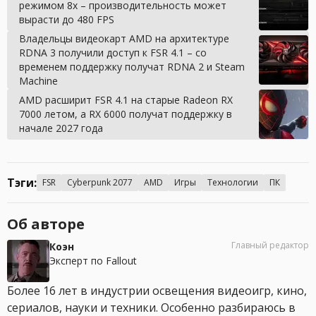
режимом 8x – производительность может
вырасти до 480 FPS
Владельцы видеокарт AMD на архитектуре
RDNA 3 получили доступ к FSR 4.1 – со
временем поддержку получат RDNA 2 и Steam
Machine
AMD расширит FSR 4.1 на старые Radeon RX
7000 летом, а RX 6000 получат поддержку в
начале 2027 года
Тэги:
FSR
Cyberpunk 2077
AMD
Игры
Технологии
ПК
Об авторе
Главный редактор
Коэн
Эксперт по Fallout
Более 16 лет в индустрии освещения видеоигр, кино,
сериалов, науки и техники. Особенно разбираюсь в