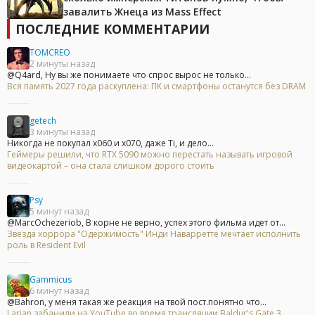
завалить Жнеца из Mass Effect
ПОСЛЕДНИЕ КОММЕНТАРИИ
TOMCREO
2 минуты назад
@Q4ard, Ну вы же понимаете что спрос вырос не только...
Вся память 2027 года раскуплена: ПК и смартфоны останутся без DRAM
getech
3 минуты назад
Никогда не покупал x060 и x070, даже Ti, и дело...
Геймеры решили, что RTX 5090 можно перестать называть игровой
видеокартой – она стала слишком дорого стоить
Psy
5 минут назад
@MarcOchezeriob, В корне не верно, успех этого фильма идет от...
Звезда хоррора "Одержимость" Инди Наварретте мечтает исполнить
роль в Resident Evil
Gammicus
6 минут назад
@Bahron, у меня такая же реакция на твой пост.понятно что...
Larian забанили на YouTube во время трансляции Baldur's Gate 3