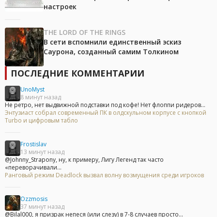
настроек
THE LORD OF THE RINGS
В сети вспомнили единственный эскиз
Саурона, созданный самим Толкином
ПОСЛЕДНИЕ КОММЕНТАРИИ
UnoMyst
8 минут назад
Не ретро, нет выдвижной подставки под кофе! Нет флоппи ридеров...
Энтузиаст собрал современный ПК в олдскульном корпусе с кнопкой
Turbo и цифровым табло
Frostislav
13 минут назад
@Johnny_Strapony, ну, к примеру, Лигу Легенд так часто
«переворачивали...
Ранговый режим Deadlock вызвал волну возмущения среди игроков
Ozzmosis
37 минут назад
@Bilal000, я призрак непеся (или слезу) в 7-8 случаев просто...