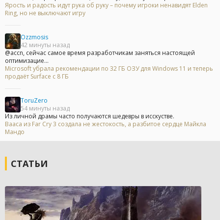
Ярость и радость идут рука об руку – почему игроки ненавидят Elden
Ring, но не выключают игру
Ozzmosis
42 минуты назад
@accn, сейчас самое время разработчикам заняться настоящей
оптимизацие...
Microsoft убрала рекомендации по 32 ГБ ОЗУ для Windows 11 и теперь
продаёт Surface с 8 ГБ
ToruZero
54 минуты назад
Из личной драмы часто получаются шедевры в исскустве.
Вааса из Far Cry 3 создала не жестокость, а разбитое сердце Майкла
Мандо
СТАТЬИ