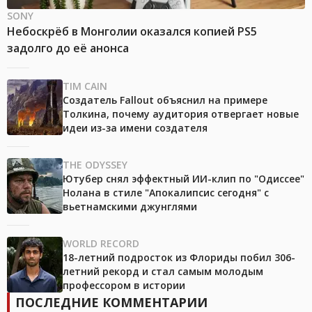
SONY
Небоскрёб в Монголии оказался копией PS5
задолго до её анонса
TIM CAIN
Создатель Fallout объяснил на примере
Толкина, почему аудитория отвергает новые
идеи из-за имени создателя
THE ODYSSEY
Ютубер снял эффектный ИИ-клип по "Одиссее"
Нолана в стиле "Апокалипсис сегодня" с
вьетнамскими джунглями
WORLD RECORD
18-летний подросток из Флориды побил 306-
летний рекорд и стал самым молодым
профессором в истории
ПОСЛЕДНИЕ КОММЕНТАРИИ