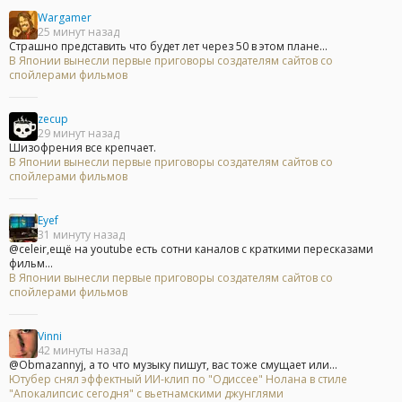
Wargamer
25 минут назад
Страшно представить что будет лет через 50 в этом плане...
В Японии вынесли первые приговоры создателям сайтов со
спойлерами фильмов
zecup
29 минут назад
Шизофрения все крепчает.
В Японии вынесли первые приговоры создателям сайтов со
спойлерами фильмов
Eyef
31 минуту назад
@celeir,ещё на youtube есть сотни каналов с краткими пересказами
фильм...
В Японии вынесли первые приговоры создателям сайтов со
спойлерами фильмов
Vinni
42 минуты назад
@Obmazannyj, а то что музыку пишут, вас тоже смущает или...
Ютубер снял эффектный ИИ-клип по "Одиссее" Нолана в стиле
"Апокалипсис сегодня" с вьетнамскими джунглями