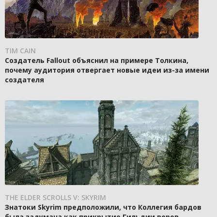
TIM CAIN
Создатель Fallout объяснил на примере Толкина,
почему аудитория отвергает новые идеи из-за имени
создателя
THE ELDER SCROLLS V: SKYRIM
Знатоки Skyrim предположили, что Коллегия бардов
была задумана как прикрытие Гильдии воров