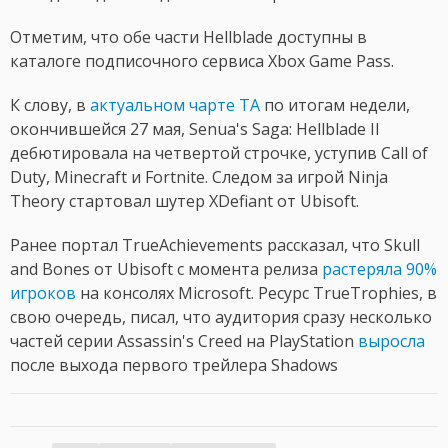
Отметим, что обе части Hellblade доступны в
каталоге подписочного сервиса Xbox Game Pass.
К слову, в
актуальном чарте TA
по итогам недели,
окончившейся 27 мая, Senua's Saga: Hellblade II
дебютировала на четвертой строчке, уступив Call of
Duty, Minecraft и Fortnite. Следом за игрой Ninja
Theory стартовал шутер XDefiant от Ubisoft.
Ранее портал TrueAchievements рассказал, что Skull
and Bones от Ubisoft с момента релиза
растеряла 90%
игроков
на консолях Microsoft. Ресурс TrueTrophies, в
свою очередь, писал, что аудитория сразу несколько
частей серии Assassin's Creed на PlayStation
выросла
после выхода первого трейлера Shadows