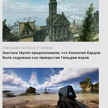
THE ELDER SCROLLS V: SKYRIM
Знатоки Skyrim предположили, что Коллегия бардов
была задумана как прикрытие Гильдии воров