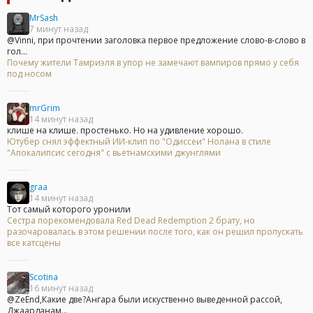
MrSash
7 минут назад
@Vinni, при прочтении заголовка первое предложение слово-в-слово в
гол...
Почему жители Тамриэля в упор не замечают вампиров прямо у себя
под носом
mrGrim
14 минут назад
клише на клише. простенько. Но на удивление хорошо.
Ютубер снял эффектный ИИ-клип по "Одиссеи" Нолана в стиле
"Апокалипсис сегодня" с вьетнамскими джунглями
graa
14 минут назад
Тот самый которого уронили
Сестра порекомендовала Red Dead Redemption 2 брату, но
разочаровалась в этом решении после того, как он решил пропускать
все катсцены
Scotina
16 минут назад
@ZeEnd,Какие две?Ангара были искуственно выведенной рассой,
Джаарданам...