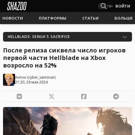
18+
ВОЙТИ
НОВОСТИ
ПЛАТФОРМЫ
СТАТЬИ
БОЛЬШЕ
HELLBLADE: SENUA'S SACRIFICE
После релиза сиквела число игроков
первой части Hellblade на Xbox
возросло на 52%
Антон
(
cyber_samovar
)
21:20, 29 мая 2024