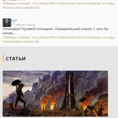
Геймеры считают, что у Mass Effect Andromeda был потенциал, но игру
похоронила спешка EA
JoyF
17 минут назад
Потенциал? Нулевой потенциал. Отрицательный скорее. С чего бы
начать....
Геймеры считают, что у Mass Effect Andromeda был потенциал, но игру
похоронила спешка EA
СТАТЬИ