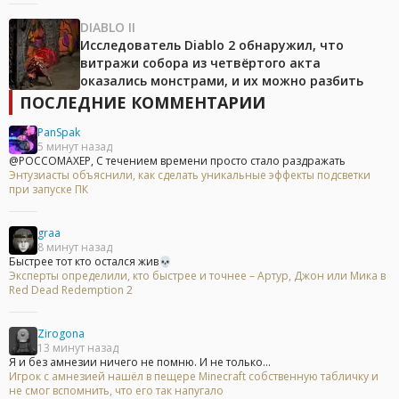
DIABLO II
Исследователь Diablo 2 обнаружил, что
витражи собора из четвёртого акта
оказались монстрами, и их можно разбить
ПОСЛЕДНИЕ КОММЕНТАРИИ
PanSpak
5 минут назад
@POCCOMAXEP, С течением времени просто стало раздражать
Энтузиасты объяснили, как сделать уникальные эффекты подсветки
при запуске ПК
graa
8 минут назад
Быстрее тот кто остался жив💀
Эксперты определили, кто быстрее и точнее – Артур, Джон или Мика в
Red Dead Redemption 2
Zirogona
13 минут назад
Я и без амнезии ничего не помню. И не только...
Игрок с амнезией нашёл в пещере Minecraft собственную табличку и
не смог вспомнить, что его так напугало