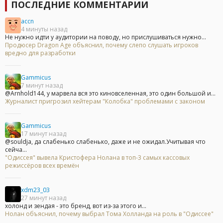
ПОСЛЕДНИЕ КОММЕНТАРИИ
accn
4 минуты назад
Не нужно идти у аудитории на поводу, но прислушиваться нужно...
Продюсер Dragon Age объяснил, почему слепо слушать игроков
вредно для разработки
Gammicus
7 минут назад
@Arnhold144, у марвела вся это киновселенная, это один большой и...
Журналист пригрозил хейтерам "Колобка" проблемами с законом
Gammicus
17 минут назад
@souldja, да слабенько слабенько, даже и не ожидал.Учитывая что
сейча...
"Одиссея" вывела Кристофера Нолана в топ-3 самых кассовых
режиссёров всех времён
xdm23_03
27 минут назад
холонд и зендая - это бренд, вот из-за этого и...
Нолан объяснил, почему выбрал Тома Холланда на роль в "Одиссее"