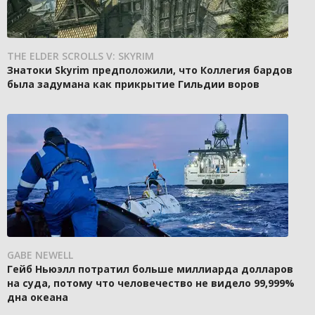
THE ELDER SCROLLS V: SKYRIM
Знатоки Skyrim предположили, что Коллегия бардов
была задумана как прикрытие Гильдии воров
GABE NEWELL
Гейб Ньюэлл потратил больше миллиарда долларов
на суда, потому что человечество не видело 99,999%
дна океана