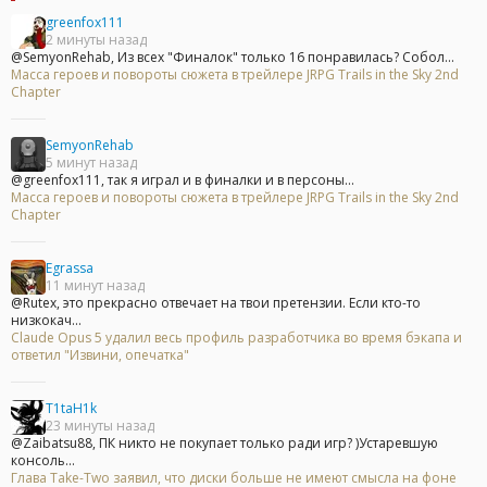
greenfox111
2 минуты назад
@SemyonRehab, Из всех "Финалок" только 16 понравилась? Собол...
Масса героев и повороты сюжета в трейлере JRPG Trails in the Sky 2nd
Chapter
SemyonRehab
5 минут назад
@greenfox111, так я играл и в финалки и в персоны...
Масса героев и повороты сюжета в трейлере JRPG Trails in the Sky 2nd
Chapter
Egrassa
11 минут назад
@Rutex, это прекрасно отвечает на твои претензии. Если кто-то
низкокач...
Claude Opus 5 удалил весь профиль разработчика во время бэкапа и
ответил "Извини, опечатка"
T1taH1k
23 минуты назад
@Zaibatsu88, ПК никто не покупает только ради игр? )Устаревшую
консоль...
Глава Take-Two заявил, что диски больше не имеют смысла на фоне