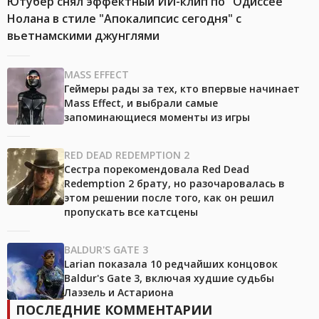
Ютубер снял эффектный ИИ-клип по "Одиссее"
Нолана в стиле "Апокалипсис сегодня" с
вьетнамскими джунглями
MASS EFFECT
Геймеры рады за тех, кто впервые начинает
Mass Effect, и выбрали самые
запоминающиеся моменты из игры
RED DEAD REDEMPTION 2
Сестра порекомендовала Red Dead
Redemption 2 брату, но разочаровалась в
этом решении после того, как он решил
пропускать все катсцены
BALDUR'S GATE 3
Larian показала 10 редчайших концовок
Baldur's Gate 3, включая худшие судьбы
Лаэзель и Астариона
ПОСЛЕДНИЕ КОММЕНТАРИИ