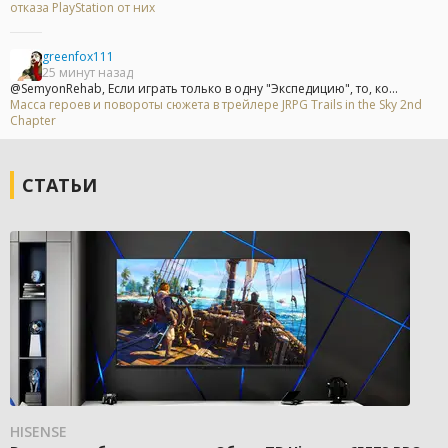
отказа PlayStation от них
greenfox111
25 минут назад
@SemyonRehab, Если играть только в одну "Экспедицию", то, ко...
Масса героев и повороты сюжета в трейлере JRPG Trails in the Sky 2nd
Chapter
СТАТЬИ
HISENSE