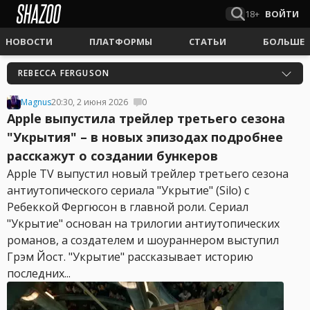
18+
ВОЙТИ
НОВОСТИ
ПЛАТФОРМЫ
СТАТЬИ
БОЛЬШЕ
REBECCA FERGUSON
Magnus
20:30, 2 июня 2026
0
Apple выпустила трейлер третьего сезона
"Укрытия" – в новых эпизодах подробнее
расскажут о создании бункеров
Apple TV выпустил новый трейлер третьего сезона
антиутопического сериала "Укрытие" (Silo) с
Ребеккой Фергюсон в главной роли. Сериал
"Укрытие" основан на трилогии антиутопических
романов, а создателем и шоураннером выступил
Грэм Йост. "Укрытие" рассказывает историю
последних...