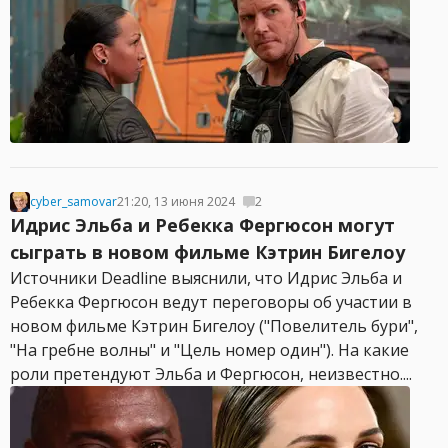
cyber_samovar
21:20, 13 июня 2024
2
Идрис Эльба и Ребекка Фергюсон могут
сыграть в новом фильме Кэтрин Бигелоу
Источники Deadline выяснили, что Идрис Эльба и
Ребекка Фергюсон ведут переговоры об участии в
новом фильме Кэтрин Бигелоу ("Повелитель бури",
"На гребне волны" и "Цель номер один"). На какие
роли претендуют Эльба и Фергюсон, неизвестно....