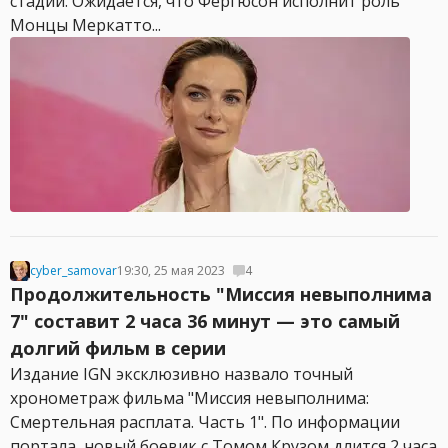
стадии. Ожидается, что Фергюсон исполнит роль
Монцы Меркатто...
cyber_samovar
19:30, 25 мая 2023
4
Продолжительность "Миссия невыполнима
7" составит 2 часа 36 минут — это самый
долгий фильм в серии
Издание IGN эксклюзивно назвало точный
хронометраж фильма "Миссия невыполнима:
Смертельная расплата. Часть 1". По информации
портала, новый боевик с Томом Крузом длится 2 часа