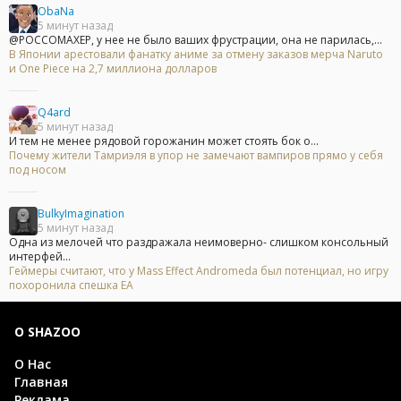
ObaNa
5 минут назад
@POCCOMAXEP, у нее не было ваших фрустрации, она не парилась,...
В Японии арестовали фанатку аниме за отмену заказов мерча Naruto
и One Piece на 2,7 миллиона долларов
Q4ard
5 минут назад
И тем не менее рядовой горожанин может стоять бок о...
Почему жители Тамриэля в упор не замечают вампиров прямо у себя
под носом
BulkyImagination
5 минут назад
Одна из мелочей что раздражала неимоверно- слишком консольный
интерфей...
Геймеры считают, что у Mass Effect Andromeda был потенциал, но игру
похоронила спешка EA
О SHAZOO
О Нас
Главная
Реклама