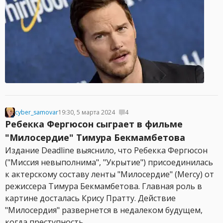
cyber_samovar
19:30, 5 марта 2024
4
Ребекка Фергюсон сыграет в фильме
"Милосердие" Тимура Бекмамбетова
Издание Deadline выяснило, что Ребекка Фергюсон
("Миссия невыполнима", "Укрытие") присоединилась
к актерскому составу ленты "Милосердие" (Mercy) от
режиссера Тимура Бекмамбетова. Главная роль в
картине досталась Крису Пратту. Действие
"Милосердия" развернется в недалеком будущем,
когда преступность...