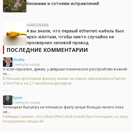
биомами и сотнями исправлений
HARDWARE
А вы знали, что первый ethernet-кабель был
ярко-жёлтым, чтобы никто случайно не
просверлил силовой провод
ПОСЛЕДНИЕ КОММЕНТАРИИ
ObaNa
2 минуты назад
А если серьезно, думаю, у девушки психическое расстройство в какой-
то....
В Японии арестовали фанатку аниме за отмену заказов мерча Naruto
и One Piece на 2,7 миллиона долларов
Djonn
3 минуты назад
Потенциал был,игра не плохая,по факту лучше больше ничего пока
не...
Геймеры считают, что у Mass Effect Andromeda был потенциал, но игру
похоронила спешка EA