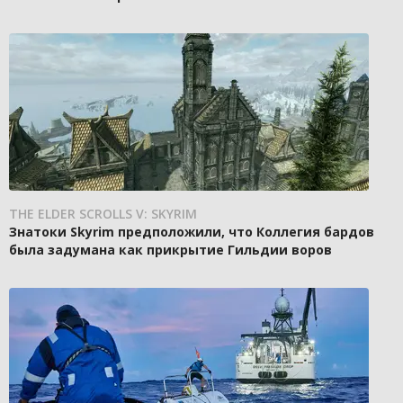
THE ELDER SCROLLS V: SKYRIM
Знатоки Skyrim предположили, что Коллегия бардов
была задумана как прикрытие Гильдии воров