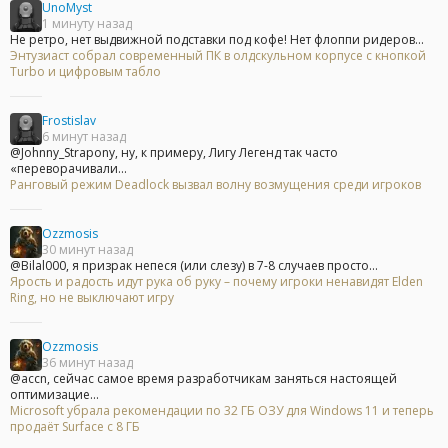
UnoMyst
1 минуту назад
Не ретро, нет выдвижной подставки под кофе! Нет флоппи ридеров...
Энтузиаст собрал современный ПК в олдскульном корпусе с кнопкой
Turbo и цифровым табло
Frostislav
6 минут назад
@Johnny_Strapony, ну, к примеру, Лигу Легенд так часто
«переворачивали...
Ранговый режим Deadlock вызвал волну возмущения среди игроков
Ozzmosis
30 минут назад
@Bilal000, я призрак непеся (или слезу) в 7-8 случаев просто...
Ярость и радость идут рука об руку – почему игроки ненавидят Elden
Ring, но не выключают игру
Ozzmosis
36 минут назад
@accn, сейчас самое время разработчикам заняться настоящей
оптимизацие...
Microsoft убрала рекомендации по 32 ГБ ОЗУ для Windows 11 и теперь
продаёт Surface с 8 ГБ