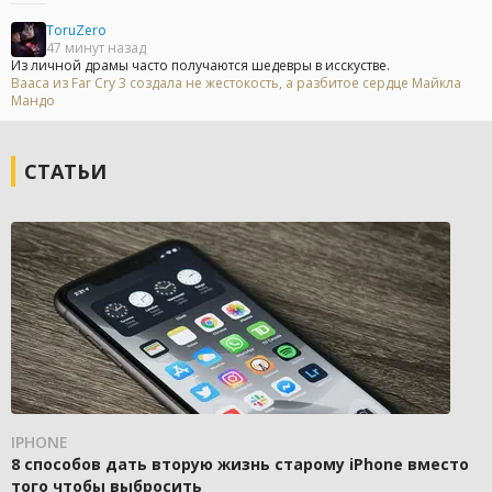
ToruZero
47 минут назад
Из личной драмы часто получаются шедевры в исскустве.
Вааса из Far Cry 3 создала не жестокость, а разбитое сердце Майкла
Мандо
СТАТЬИ
IPHONE
8 способов дать вторую жизнь старому iPhone вместо
того чтобы выбросить