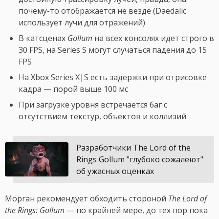
почему-то отображается не везде (Daedalic
использует лучи для отражений)
В катсценах
Gollum
на всех консолях идет строго в
30 FPS, на Series S могут случаться падения до 15
FPS
На Xbox Series X|S есть задержки при отрисовке
кадра — порой выше 100 мс
При загрузке уровня встречается баг с
отсутствием текстур, объектов и коллизий
Разработчики The Lord of the
Rings Gollum "глубоко сожалеют"
об ужасных оценках
Морган рекомендует обходить стороной
The Lord of
the Rings: Gollum
— по крайней мере, до тех пор пока