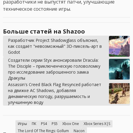
разработчики не выпустят патчи, улучшающие
техническое состояние игры.
Больше статей на Shazoo
Разработчик Project Shadowglass объяснил,
как создаёт "невозможный" 3D-пиксель-арт в
Godot
Создатели серии Styx анонсировали Dracula:
The Disciple – приключенческую головоломку
про исследование заброшенного замка
Дракулы
Assassin's Creed Black Flag Resynced работает
на движке AC Shadows, добавляя
динамическую погоду, разрушаемость и
улучшенную воду
Игры
ПК
PS4
PS5
Xbox One
Xbox Series X|S
The Lord Of The Rings: Gollum
Nacon