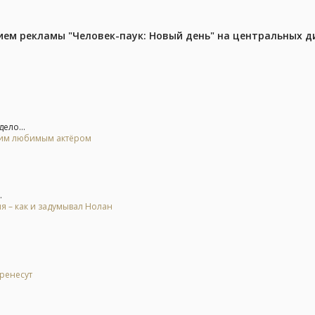
м рекламы "Человек-паук: Новый день" на центральных д
ело...
воим любимым актёром
.
я – как и задумывал Нолан
еренесут