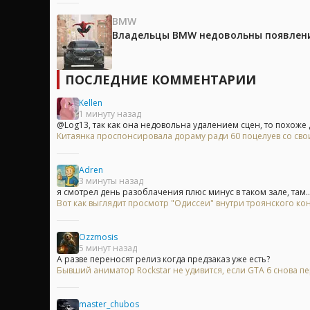
BMW
Владельцы BMW недовольны появление
ПОСЛЕДНИЕ КОММЕНТАРИИ
Kellen
1 минуту назад
@Log13, так как она недовольна удалением сцен, то похоже д
Китаянка проспонсировала дораму ради 60 поцелуев со с
Adren
3 минуты назад
я смотрел день разоблачения плюс минус в таком зале, там..
Вот как выглядит просмотр "Одиссеи" внутри троянского кон
Ozzmosis
5 минут назад
А разве переносят релиз когда предзаказ уже есть?
Бывший аниматор Rockstar не удивится, если GTA 6 снова п
master_chubos