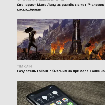
Сценарист Макс Ландис разнёс сюжет "Человек-
каскадёрами
TIM CAIN
Создатель Fallout объяснил на примере Толкин