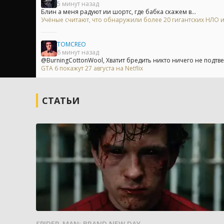
5 минут назад
Блин а меня радуют ии шортс, где бабка скажем в...
Учёные считают, что обнаружили более 20 гигантских НЛО
TOMCREO
6 минут назад
@BurningCottonWool, Хватит бредить никто ничего не подтв
GTA 6 покажут 27 августа на Netflix
СТАТЬИ
SPIDER-MAN: BRAND NEW DAY