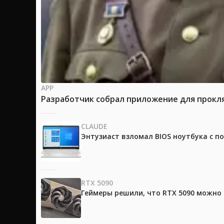
APP
Разработчик собрал приложение для прокля
CLAUDE
Энтузиаст взломал BIOS ноутбука с п
RTX 5090
Геймеры решили, что RTX 5090 можно 