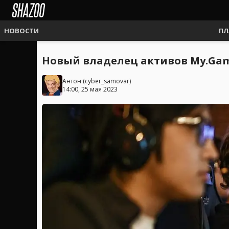
НОВОСТИ
ПЛ
Новый владелец активов My.Ga
Антон
(
cyber_samovar
)
14:00, 25 мая 2023