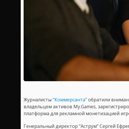
Журналисты
"Коммерсанта"
обратили внимани
владельцем активов My.Games, зарегистриров
платформа для рекламной монетизацией игр
Генеральный директор "Аструм" Сергей Ефрем