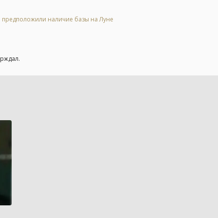
 и предположили наличие базы на Луне
ерждал.