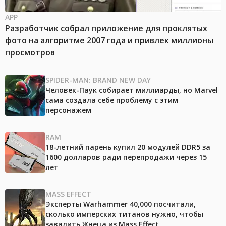
APP
Разработчик собрал приложение для проклятых
фото на алгоритме 2007 года и привлек миллионы
просмотров
SPIDER-MAN: BRAND NEW DAY
Человек-Паук собирает миллиарды, но Marvel
сама создала себе проблему с этим
персонажем
RAM
18-летний парень купил 20 модулей DDR5 за
1600 долларов ради перепродажи через 15
лет
MASS EFFECT
Эксперты Warhammer 40,000 посчитали,
сколько имперских титанов нужно, чтобы
завалить Жнеца из Mass Effect