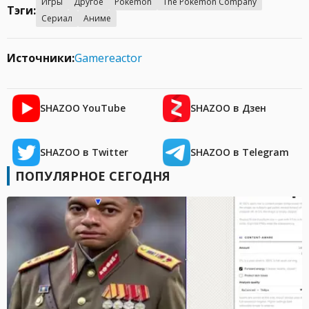
Игры
Другое
Pokemon
The Pokemon Company
Тэги:
Сериал
Аниме
Источники:
Gamereactor
SHAZOO YouTube
SHAZOO в Дзен
SHAZOO в Twitter
SHAZOO в Telegram
ПОПУЛЯРНОЕ СЕГОДНЯ