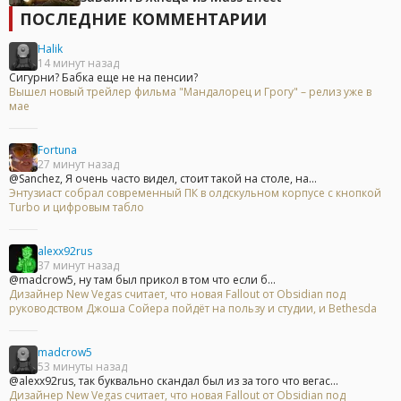
ПОСЛЕДНИЕ КОММЕНТАРИИ
Halik
14 минут назад
Сигурни? Бабка еще не на пенсии?
Вышел новый трейлер фильма "Мандалорец и Грогу" – релиз уже в
мае
Fortuna
27 минут назад
@Sanchez, Я очень часто видел, стоит такой на столе, на...
Энтузиаст собрал современный ПК в олдскульном корпусе с кнопкой
Turbo и цифровым табло
alexx92rus
37 минут назад
@madcrow5, ну там был прикол в том что если б...
Дизайнер New Vegas считает, что новая Fallout от Obsidian под
руководством Джоша Сойера пойдёт на пользу и студии, и Bethesda
madcrow5
53 минуты назад
@alexx92rus, так буквально скандал был из за того что вегас...
Дизайнер New Vegas считает, что новая Fallout от Obsidian под