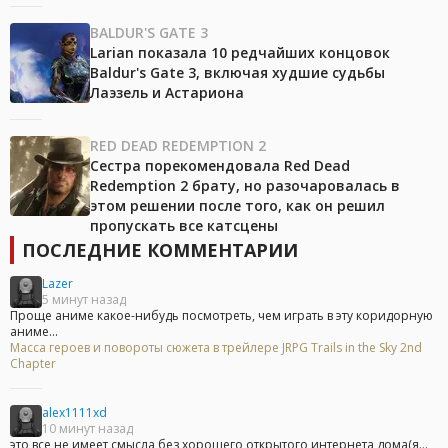
BALDUR'S GATE 3
Larian показала 10 редчайших концовок
Baldur's Gate 3, включая худшие судьбы
Лаэзель и Астариона
RED DEAD REDEMPTION 2
Сестра порекомендовала Red Dead
Redemption 2 брату, но разочаровалась в
этом решении после того, как он решил
пропускать все катсцены
ПОСЛЕДНИЕ КОММЕНТАРИИ
Lazer
5 минут назад
Проще аниме какое-нибудь посмотреть, чем играть в эту коридорную
аниме...
Масса героев и повороты сюжета в трейлере JRPG Trails in the Sky 2nd
Chapter
alex1111xd
10 минут назад
это все не имеет смысла без хорошего открытого интернета дома(я...