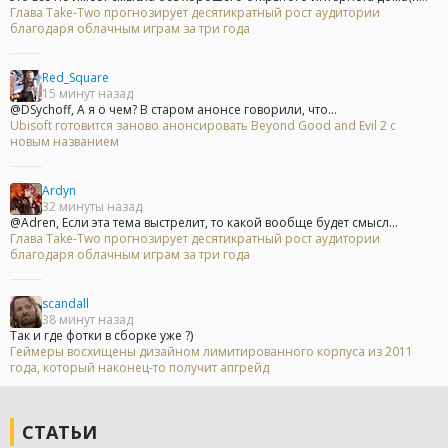
Глава Take-Two прогнозирует десятикратный рост аудитории
благодаря облачным играм за три года
Red_Square
15 минут назад
@DSychoff, А я о чем? В старом анонсе говорили, что...
Ubisoft готовится заново анонсировать Beyond Good and Evil 2 с
новым названием
Ardyn
32 минуты назад
@Adren, Если эта тема выстрелит, то какой вообще будет смысл...
Глава Take-Two прогнозирует десятикратный рост аудитории
благодаря облачным играм за три года
scandall
38 минут назад
Так и где фотки в сборке уже ?)
Геймеры восхищены дизайном лимитированного корпуса из 2011
года, который наконец-то получит апгрейд
СТАТЬИ