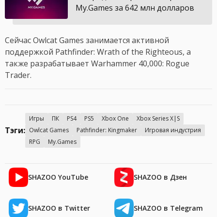
My.Games за 642 млн долларов
Сейчас Owlcat Games занимается активной
поддержкой Pathfinder: Wrath of the Righteous, а
также разрабатывает Warhammer 40,000: Rogue
Trader.
Игры
ПК
PS4
PS5
Xbox One
Xbox Series X|S
Тэги:
Owlcat Games
Pathfinder: Kingmaker
Игровая индустрия
RPG
My.Games
SHAZOO YouTube
SHAZOO в Дзен
SHAZOO в Twitter
SHAZOO в Telegram