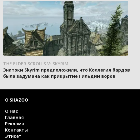
THE ELDER SCROLLS V: SKYRIM
Знатоки Skyrim предположили, что Коллегия бардов
была задумана как прикрытие Гильдии воров
О SHAZOO
О Нас
Главная
Реклама
Контакты
Этикет