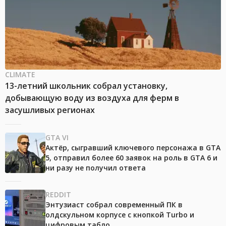
CLIMATE
13-летний школьник собрал установку,
добывающую воду из воздуха для ферм в
засушливых регионах
GTA VI
Актёр, сыгравший ключевого персонажа в GTA
5, отправил более 60 заявок на роль в GTA 6 и
ни разу не получил ответа
REDDIT
Энтузиаст собрал современный ПК в
олдскульном корпусе с кнопкой Turbo и
цифровым табло