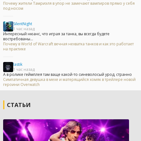
Почему жители Тамриэля в упор не замечают вампиров прямо у себя
под носом
SilentNight
1 час назад
Интересный нюанс, что играя за танка, вы всегда будете
востребованы...
Почему в World of Warcraft вечная нехватка танков и как это работает
на практике
lastik
1 час назад
А в ролике геймплея там ваще какой-то синеволосый урод, странно
Симпатичная девушка в мехе и матерящийся хомяк в трейлере новой
героини Overwatch
СТАТЬИ