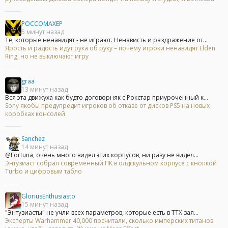
POCCOMAXEP
5 минут назад
Те, которые ненавидят - не играют. Ненависть и раздражение от...
Ярость и радость идут рука об руку – почему игроки ненавидят Elden
Ring, но не выключают игру
graa
13 минут назад
Вся эта движуха как будто договорняк с Рокстар приуроченный к...
Sony якобы предупредит игроков об отказе от дисков PS5 на новых
коробках консолей
Sanchez
14 минут назад
@Fortuna, очень много видел этих корпусов, ни разу не видел...
Энтузиаст собрал современный ПК в олдскульном корпусе с кнопкой
Turbo и цифровым табло
GloriusEnthusiasto
15 минут назад
"Энтузиасты" не учли всех параметров, которые есть в ТТХ зая...
Эксперты Warhammer 40,000 посчитали, сколько имперских титанов