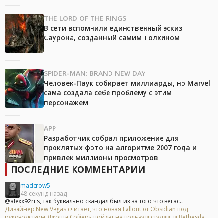
THE LORD OF THE RINGS
В сети вспомнили единственный эскиз
Саурона, созданный самим Толкином
SPIDER-MAN: BRAND NEW DAY
Человек-Паук собирает миллиарды, но Marvel
сама создала себе проблему с этим
персонажем
APP
Разработчик собрал приложение для
проклятых фото на алгоритме 2007 года и
привлек миллионы просмотров
ПОСЛЕДНИЕ КОММЕНТАРИИ
madcrow5
48 секунд назад
@alexx92rus, так буквально скандал был из за того что вегас...
Дизайнер New Vegas считает, что новая Fallout от Obsidian под
руководством Джоша Сойера пойдёт на пользу и студии, и Bethesda