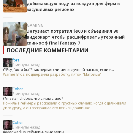
добывающую воду из воздуха для ферм в
засушливых регионах
GAMING
Энтузиаст потратил $900 и объединил 90
видеокарт чтобы расшифровать утерянный
спин-офф Final Fantasy 7
ПОСЛЕДНИЕ КОММЕНТАРИИ
forel
3 минуты назад
@Psy, "хотя бы"?! так первая считается лучшей частью, если е...
Warner Bros. подтвердила разработку пятой "Матрицы"
Cohen
3 минуты назад
@master_chubos, что с ним стало?
Пожилые геймеры рассказали о грустных случаях, когда одалживали
диск другу, а он возвращал его весь в царапинах
Cohen
3 минуты назад
@Medwedius, геймеры-динозавры