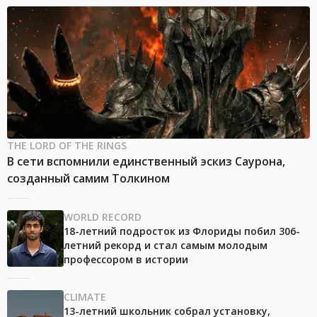
THE LORD OF THE RINGS
В сети вспомнили единственный эскиз Саурона,
созданный самим Толкином
WORLD RECORD
18-летний подросток из Флориды побил 306-
летний рекорд и стал самым молодым
профессором в истории
CLIMATE
13-летний школьник собрал установку,