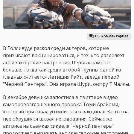
150 комментариев
В Голливуде раскол среди актеров, которые
призывают вакцинироваться, и тех, кто разделяет
антиваксерские настроения. Первых намного
больше, тогда как среди второй группы одной из
главных считается Летишия Райт, звезда первой
"Черной Пантеры". Она играла Шури, сестру Т'Чаллы.
В декабре девушка запостила в твиттере видео
самопровозглашенного пророка Томи Арайоми,
который призывал усомниться в вакцинах. За это на
нее обрушился шквал негодования. Сейчас же
актриса на съемках сиквела "Черной пантеры"
продолжает выражать антиваксеркские настроения,