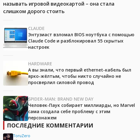
называть игровой видеокартой – она стала
слишком дорого стоить
CLAUDE
Энтузиаст взломал BIOS ноутбука с помощью
Claude Code и разблокировал 55 скрытых
настроек
HARDWARE
А вы знали, что первый ethernet-кабель был
ярко-жёлтым, чтобы никто случайно не
просверлил силовой провод
SPIDER-MAN: BRAND NEW DAY
Человек-Паук собирает миллиарды, но Marvel
сама создала себе проблему с этим
персонажем
ПОСЛЕДНИЕ КОММЕНТАРИИ
ToruZero