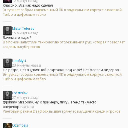
12 минут назад
Классно. Все как надо сделал
Энтузиаст собрал современный ПК в олдскульном корпусе с кнопкой
Turbo и цифровым табло
MisterTeterev
15 минут назад
Зачем это надо?
В Японии запустили технологию отслеживания рук, которая позволяет
гладить витуберов-ов
UnoMyst
23 минуты назад
Не ретро, нет выдвижной подставки под кофе! Нет флоппи ридеров...
Энтузиаст собрал современный ПК в олдскульном корпусе с кнопкой
Turbo и цифровым табло
Frostislav
27 минут назад
@Johnny_Strapony, ну, к примеру, Лигу Легенд так часто
«переворачивали...
Ранговый режим Deadlock вызвал волну возмущения среди игроков
Ozzmosis