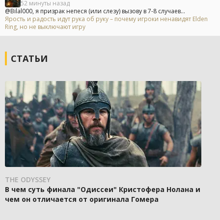
52 минуты назад
@Bilal000, я призрак непеся (или слезу) вызову в 7-8 случаев...
Ярость и радость идут рука об руку – почему игроки ненавидят Elden
Ring, но не выключают игру
СТАТЬИ
THE ODYSSEY
В чем суть финала "Одиссеи" Кристофера Нолана и
чем он отличается от оригинала Гомера