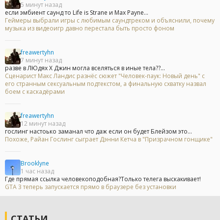
5 минут назад
если эмбиент саунд то Life is Strane и Max Payne...
Геймеры выбрали игры с любимым саундтреком и объяснили, почему
музыка из видеоигр давно перестала быть просто фоном
freawertyhn
7 минут назад
разве в ЛЮдях Х Джин могла вселяться в иные тела??...
Сценарист Макс Ландис разнёс сюжет "Человек-паук: Новый день" с
его странным сексуальным подтекстом, а финальную схватку назвал
боем с каскадёрами
freawertyhn
12 минут назад
гослинг настоько заманал что даж если он будет Блейзом это...
Похоже, Райан Гослинг сыграет Дэнни Кетча в "Призрачном гонщике"
Brooklyne
1 час назад
Где прямая ссылка человекоподобная?Только телега выскакивает!
GTA 3 теперь запускается прямо в браузере без установки
СТАТЬИ