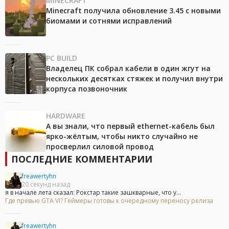
MINECRAFT
Minecraft получила обновление 3.45 с новыми
биомами и сотнями исправлений
PC BUILD
Владелец ПК собрал кабели в один жгут на
нескольких десятках стяжек и получил внутри
корпуса позвоночник
HARDWARE
А вы знали, что первый ethernet-кабель был
ярко-жёлтым, чтобы никто случайно не
просверлил силовой провод
ПОСЛЕДНИЕ КОММЕНТАРИИ
freawertyhn
20 секунд назад
я в начале лета сказал: Рокстар такие зашкварные, что у...
Где превью GTA VI? Геймеры готовы к очередному переносу релиза
freawertyhn