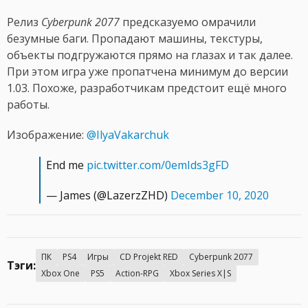
Релиз
Cyberpunk 2077
предсказуемо омрачили
безумные баги. Пропадают машины, текстуры,
объекты подгружаются прямо на глазах и так далее.
При этом игра уже пропатчена минимум до версии
1.03. Похоже, разработчикам предстоит ещё много
работы.
Изображение:
@IlyaVakarchuk
End me
pic.twitter.com/0emIds3gFD
— James (@LazerzZHD)
December 10, 2020
ПК
PS4
Игры
CD Projekt RED
Cyberpunk 2077
Тэги:
Xbox One
PS5
Action-RPG
Xbox Series X|S