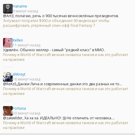
Haname
9 минут назад
@Art3, полагаю, речь о 900 тысячах вечнозелёных президентов.
Энтузиаст потратил $900 и объединил 90 видеокарт чтобы
расшифровать утерянный спин-офф Final Fantasy 7
Kellen
11 минут назад
Удивлён. Обычно хиллер - самый "редкий класс" в ММО.
Почему в World of Warcraft вечная нехватка танков и как это работает
на практике
shKreyt
18 минут назад
@ReKsS,Данжи Лича и современные данжи это два разных не то...
Почему в World of Warcraft вечная нехватка танков и как это работает
на практике
Fortuna
20 минут назад
@zakwilder, Ха ха ха. ИДЕАЛЬНО! :))) Не отличить от человека....
Почему в World of Warcraft вечная нехватка танков и как это работает
на практике