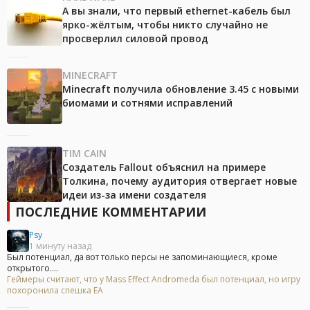
А вы знали, что первый ethernet-кабель был
ярко-жёлтым, чтобы никто случайно не
просверлил силовой провод
MINECRAFT
Minecraft получила обновление 3.45 с новыми
биомами и сотнями исправлений
TIM CAIN
Создатель Fallout объяснил на примере
Толкина, почему аудитория отвергает новые
идеи из-за имени создателя
ПОСЛЕДНИЕ КОММЕНТАРИИ
Psy
1 минуту назад
Был потенциал, да вот только персы не запоминающиеся, кроме
открытого....
Геймеры считают, что у Mass Effect Andromeda был потенциал, но игру
похоронила спешка EA