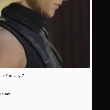
l Fantasy 7
ионах