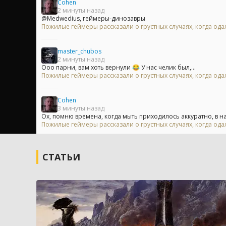
Cohen
2 минуты назад
@Medwedius, геймеры-динозавры
Пожилые геймеры рассказали о грустных случаях, когда одал
master_chubos
2 минуты назад
Ооо парни, вам хоть вернули 😂 У нас челик был,...
Пожилые геймеры рассказали о грустных случаях, когда одал
Cohen
3 минуты назад
Ох, помню времена, когда мыть приходилось аккуратно, в на
Пожилые геймеры рассказали о грустных случаях, когда одал
СТАТЬИ