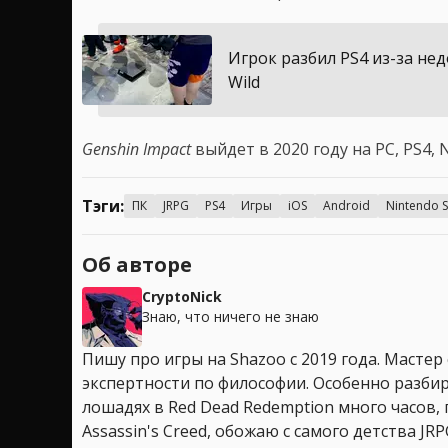
Игрок разбил PS4 из-за не
Wild
Genshin Impact
выйдет в 2020 году на PC, PS4, N
Тэги:
ПК
JRPG
PS4
Игры
iOS
Android
Nintendo S
Об авторе
CryptoNick
Знаю, что ничего не знаю
Пишу про игры на Shazoo с 2019 года. Мастер
экспертности по философии. Особенно разбир
лошадях в Red Dead Redemption много часов, 
Assassin's Creed, обожаю с самого детства JR