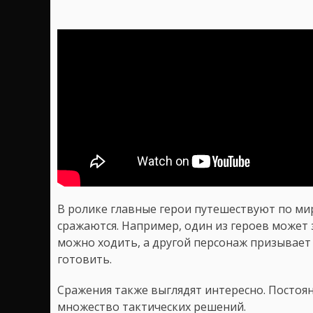
В ролике главные герои путешествуют по ми
сражаются. Например, один из героев может 
можно ходить, а другой персонаж призывае
готовить.
Сражения также выглядят интересно. Постоя
множество тактических решений.