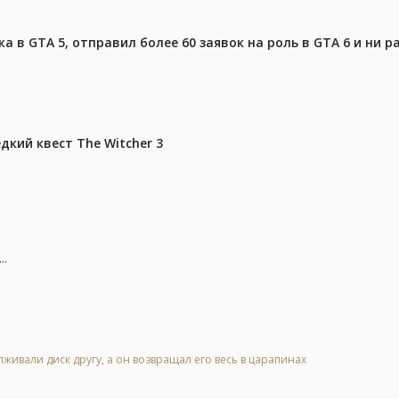
 в GTA 5, отправил более 60 заявок на роль в GTA 6 и ни р
дкий квест The Witcher 3
..
живали диск другу, а он возвращал его весь в царапинах