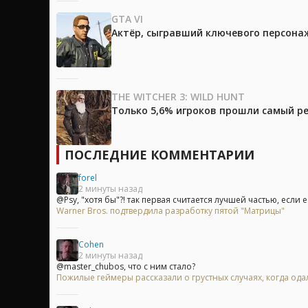
GTA VI
Актёр, сыгравший ключевого персонажа
THE WITCHER 3: WILD HUNT
Только 5,6% игроков прошли самый ре
ПОСЛЕДНИЕ КОММЕНТАРИИ
forel
2 минуты назад
@Psy, "хотя бы"?! так первая считается лучшей частью, если е.
Warner Bros. подтвердила разработку пятой "Матрицы"
Cohen
2 минуты назад
@master_chubos, что с ним стало?
Пожилые геймеры рассказали о грустных случаях, когда одал