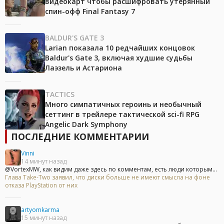
видеокарт чтобы расшифровать утерянный
спин-офф Final Fantasy 7
BALDUR'S GATE 3
Larian показала 10 редчайших концовок
Baldur's Gate 3, включая худшие судьбы
Лаэзель и Астариона
TACTICS
Много симпатичных героинь и необычный
сеттинг в трейлере тактической sci-fi RPG
Angelic Dark Symphony
ПОСЛЕДНИЕ КОММЕНТАРИИ
Vinni
14 минут назад
@VortexMW, как видим даже здесь по комментам, есть люди которым...
Глава Take-Two заявил, что диски больше не имеют смысла на фоне
отказа PlayStation от них
artyomkarma
15 минут назад