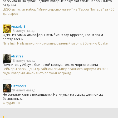
рассчитано на сумасшедших, которые покупают такие наборы чисто
ради ми...
LEGO выпустит набор "Министерство магии" из "Гарри Поттера" за 450
долларов
Anatoly_3
15 минут назад
Один из самых атмосферных эмбиент саундтреков, Трент прям
постарался н...
Nine Inch Nails выпустили лимитированный мерч к 30-летию Quake
Alcatraz
18 минут назад
Помнится, у Абдуля был такой корпус, только чорного цвета
Геймеры восхищены дизайном лимитированного корпуса из 2011
года, который наконец-то получит апгрейд
Ozzmosis
29 минут назад
Не фанатам стима посвящается.Наткнулся на ссылку для поиска
бесплатных...
Флудильня