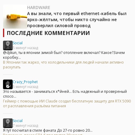
HARDWARE
А вы знали, что первый ethernet-кабель был
ярко-жёлтым, чтобы никто случайно не
просверлил силовой провод
ПОСЛЕДНИЕ КОММЕНТАРИИ
Social
5 минут назад
@djikun, ты в японии зимой был? отопление включал? Какое?Зачем
коробку...
В Японии так жарко, что холодильники для людей начали активно
раскупать
Crazy_Prophet
5 минут назад
Это называется - заниматься х*йней... Есть надежный и провереный
спосо...
Геймер с помощью ИИ Claude создал бесплатную защиту для RTX 5090
от расплавления разъёма питания
Social
7 минут назад
Я тут посчитал в стиле фаната До 27-го ровно 20...