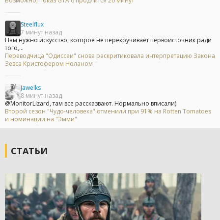
Возможно, показ GTA 6 продлится 20 минут
Steelflux
7 минут назад
Нам нужно искусство, которое не перекручивает первоисточник ради
того,...
Переводчица "Одиссеи" снова раскритиковала интерпретацию Закона
Зевса Кристофером Ноланом
Jawelks
8 минут назад
@MonitorLizard, там все рассказвают. Нормально вписали)
Второй сезон "Чудо-человека" отменили при 91% на Rotten Tomatoes
и номинации на "Эмми"
СТАТЬИ