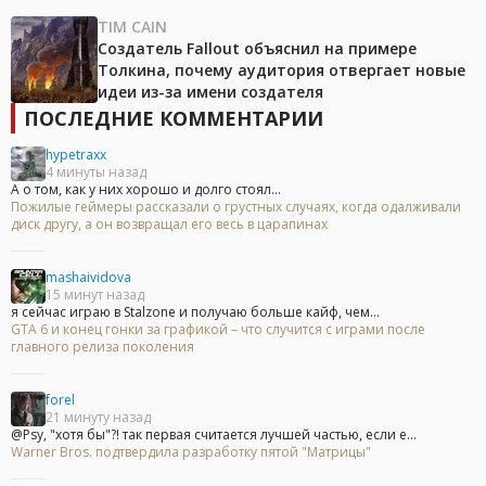
TIM CAIN
Создатель Fallout объяснил на примере
Толкина, почему аудитория отвергает новые
идеи из-за имени создателя
ПОСЛЕДНИЕ КОММЕНТАРИИ
hypetraxx
4 минуты назад
А о том, как у них хорошо и долго стоял...
Пожилые геймеры рассказали о грустных случаях, когда одалживали
диск другу, а он возвращал его весь в царапинах
mashaividova
15 минут назад
я сейчас играю в Stalzone и получаю больше кайф, чем...
GTA 6 и конец гонки за графикой – что случится с играми после
главного релиза поколения
forel
21 минуту назад
@Psy, "хотя бы"?! так первая считается лучшей частью, если е...
Warner Bros. подтвердила разработку пятой "Матрицы"