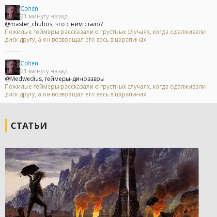
Cohen
21 минуту назад
@master_chubos, что с ним стало?
Пожилые геймеры рассказали о грустных случаях, когда одалживали
диск другу, а он возвращал его весь в царапинах
Cohen
21 минуту назад
@Medwedius, геймеры-динозавры
Пожилые геймеры рассказали о грустных случаях, когда одалживали
диск другу, а он возвращал его весь в царапинах
СТАТЬИ