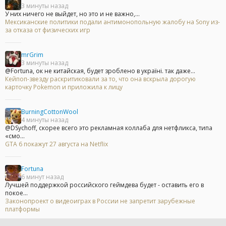
3 минуты назад
У них ничего не выйдет, но это и не важно,...
Мексиканские политики подали антимонопольную жалобу на Sony из-
за отказа от физических игр
mrGrim
3 минуты назад
@Fortuna, ок не китайская, будет зроблено в україні. так даже...
Кейпоп-звезду раскритиковали за то, что она вскрыла дорогую
карточку Pokemon и приложила к лицу
BurningCottonWool
4 минуты назад
@DSychoff, скорее всего это рекламная коллаба для нетфликса, типа
«смо...
GTA 6 покажут 27 августа на Netflix
Fortuna
6 минут назад
Лучшей поддержкой российского геймдева будет - оставить его в
покое...
Законопроект о видеоиграх в России не запретит зарубежные
платформы