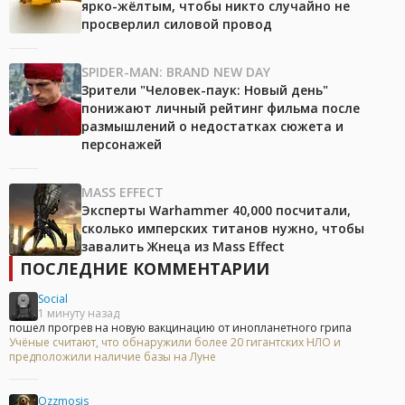
ярко-жёлтым, чтобы никто случайно не
просверлил силовой провод
SPIDER-MAN: BRAND NEW DAY
Зрители "Человек-паук: Новый день"
понижают личный рейтинг фильма после
размышлений о недостатках сюжета и
персонажей
MASS EFFECT
Эксперты Warhammer 40,000 посчитали,
сколько имперских титанов нужно, чтобы
завалить Жнеца из Mass Effect
ПОСЛЕДНИЕ КОММЕНТАРИИ
Social
1 минуту назад
пошел прогрев на новую вакцинацию от инопланетного грипа
Учёные считают, что обнаружили более 20 гигантских НЛО и
предположили наличие базы на Луне
Ozzmosis