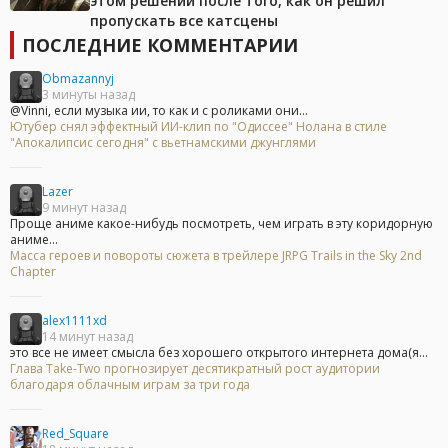
этом решении после того, как он решил
пропускать все катсцены
ПОСЛЕДНИЕ КОММЕНТАРИИ
Obmazannyj
3 минуты назад
@Vinni, если музыка ии, то как и с роликами они...
Ютубер снял эффектный ИИ-клип по "Одиссее" Нолана в стиле
"Апокалипсис сегодня" с вьетнамскими джунглями
Lazer
9 минут назад
Проще аниме какое-нибудь посмотреть, чем играть в эту коридорную
аниме...
Масса героев и повороты сюжета в трейлере JRPG Trails in the Sky 2nd
Chapter
alex1111xd
14 минут назад
это все не имеет смысла без хорошего открытого интернета дома(я...
Глава Take-Two прогнозирует десятикратный рост аудитории
благодаря облачным играм за три года
Red_Square