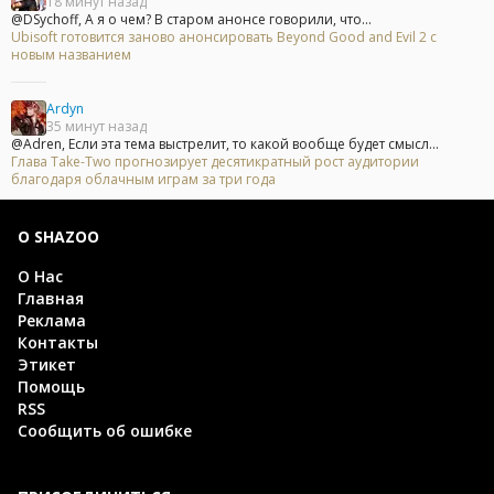
18 минут назад
@DSychoff, А я о чем? В старом анонсе говорили, что...
Ubisoft готовится заново анонсировать Beyond Good and Evil 2 с
новым названием
Ardyn
35 минут назад
@Adren, Если эта тема выстрелит, то какой вообще будет смысл...
Глава Take-Two прогнозирует десятикратный рост аудитории
благодаря облачным играм за три года
О SHAZOO
О Нас
Главная
Реклама
Контакты
Этикет
Помощь
RSS
Сообщить об ошибке