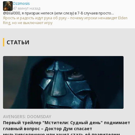
Ozzmosis
47 минут назад
@Bilal000, я призрак непеся (или слезу) в 7-8 случаев просто...
Ярость и радость идут рука об руку – почему игроки ненавидят Elden
Ring, но не выключают игру
СТАТЬИ
AVENGERS: DOOMSDAY
Первый трейлер "Мстители: Судный день" поднимает
главный вопрос – Доктор Дум спасает
мультивселенную или хочет стать её правителем