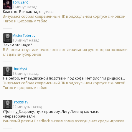
ToruZero
7 минут назад
Классно. Все как надо сделал
Энтузиаст собрал современный ПК в олдскульном корпусе с кнопкой
Turbo и цифровым табло
MisterTeterev
10 минут назад
Зачем это надо?
В Японии запустили технологию отслеживания рук, которая позволяет
гладить витуберов-ов
UnoMyst
18 минут назад
Не ретро, нет выдвижной подставки под кофе! Нет флоппи ридеров...
Энтузиаст собрал современный ПК в олдскульном корпусе с кнопкой
Turbo и цифровым табло
Frostislav
22 минуты назад
@Johnny_Strapony, ну, к примеру, Лигу Легенд так часто
«переворачивали...
Ранговый режим Deadlock вызвал волну возмущения среди игроков