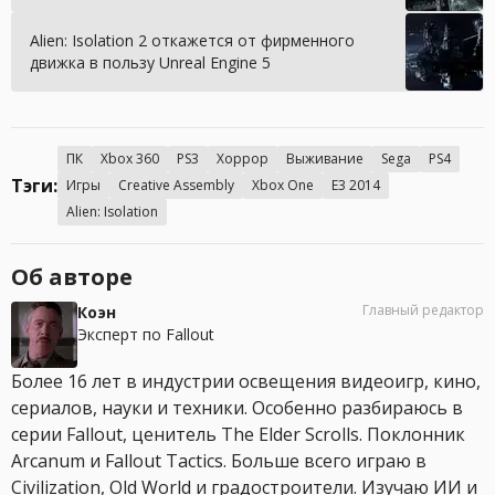
Alien: Isolation 2 откажется от фирменного
движка в пользу Unreal Engine 5
ПК
Xbox 360
PS3
Хоррор
Выживание
Sega
PS4
Тэги:
Игры
Creative Assembly
Xbox One
E3 2014
Alien: Isolation
Об авторе
Главный редактор
Коэн
Эксперт по Fallout
Более 16 лет в индустрии освещения видеоигр, кино,
сериалов, науки и техники. Особенно разбираюсь в
серии Fallout, ценитель The Elder Scrolls. Поклонник
Arcanum и Fallout Tactics. Больше всего играю в
Civilization, Old World и градостроители. Изучаю ИИ и