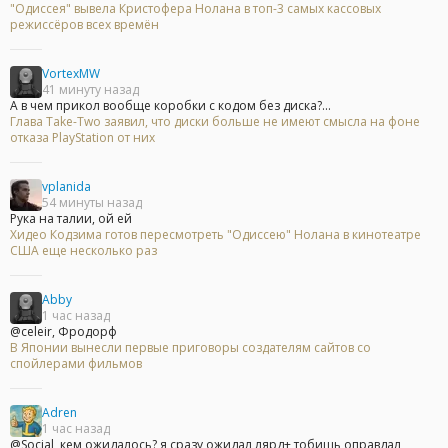
"Одиссея" вывела Кристофера Нолана в топ-3 самых кассовых
режиссёров всех времён
VortexMW
41 минуту назад
А в чем прикол вообще коробки с кодом без диска?...
Глава Take-Two заявил, что диски больше не имеют смысла на фоне
отказа PlayStation от них
vplanida
54 минуты назад
Рука на талии, ой ей
Хидео Кодзима готов пересмотреть "Одиссею" Нолана в кинотеатре
США еще несколько раз
Abby
1 час назад
@celeir, Фродорф
В Японии вынесли первые приговоры создателям сайтов со
спойлерами фильмов
Adren
1 час назад
@Social, кем ожидалось? я сразу ожидал лярд+ тобишь оправдал