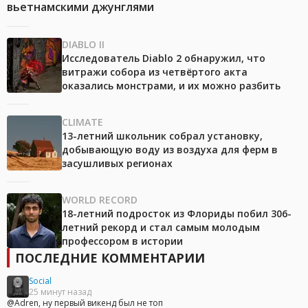
вьетнамскими джунглями
DIABLO II
Исследователь Diablo 2 обнаружил, что
витражи собора из четвёртого акта
оказались монстрами, и их можно разбить
CLIMATE
13-летний школьник собрал установку,
добывающую воду из воздуха для ферм в
засушливых регионах
WORLD RECORD
18-летний подросток из Флориды побил 306-
летний рекорд и стал самым молодым
профессором в истории
ПОСЛЕДНИЕ КОММЕНТАРИИ
Social
25 минут назад
@Adren, ну первый викенд был не топ