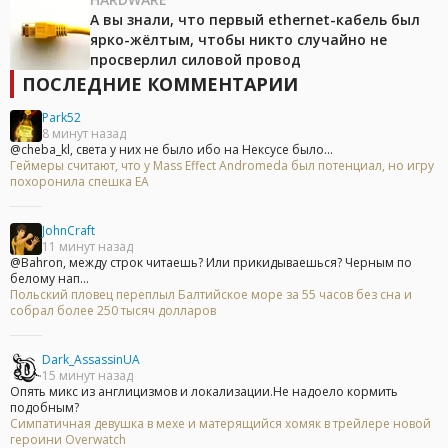
А вы знали, что первый ethernet-кабель был
ярко-жёлтым, чтобы никто случайно не
просверлил силовой провод
ПОСЛЕДНИЕ КОММЕНТАРИИ
Park52
8 минут назад
@cheba_kl, света у них не было ибо на Нексусе было...
Геймеры считают, что у Mass Effect Andromeda был потенциал, но игру
похоронила спешка EA
JohnCraft
11 минут назад
@Bahron, между строк читаешь? Или прикидываешься? Черным по
белому нап...
Польский пловец переплыл Балтийское море за 55 часов без сна и
собрал более 250 тысяч долларов
Dark_AssassinUA
15 минут назад
Опять микс из англицизмов и локализации.Не надоело кормить
подобным?
Симпатичная девушка в мехе и матерящийся хомяк в трейлере новой
героини Overwatch