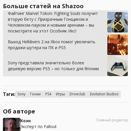
Больше статей на Shazoo
Файтинг Marvel Tokon: Fighting Souls получит
вторую бету с Призрачным Гонщиком и
Человеком-пауком и новыми аренами – вы
посмотрите на этот Особняк Икс!
Выход Helldivers 2 на Xbox помог увеличить
продажи шутера на ПК и PS5
Sony представила значительно более
дешевую версию PS5 – но только для Японии
Тэги:
Sony
Гонки
PS4
Игры
Driveclub
Evolution Studios
Об авторе
Главный редактор
Коэн
Эксперт по Fallout