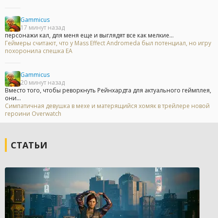
Gammicus
17 минут назад
персонажи кал, для меня еще и выглядят все как мелкие...
Геймеры считают, что у Mass Effect Andromeda был потенциал, но игру
похоронила спешка EA
Gammicus
20 минут назад
Вместо того, чтобы реворкнуть Рейнхардта для актуального геймплея,
они...
Симпатичная девушка в мехе и матерящийся хомяк в трейлере новой
героини Overwatch
СТАТЬИ