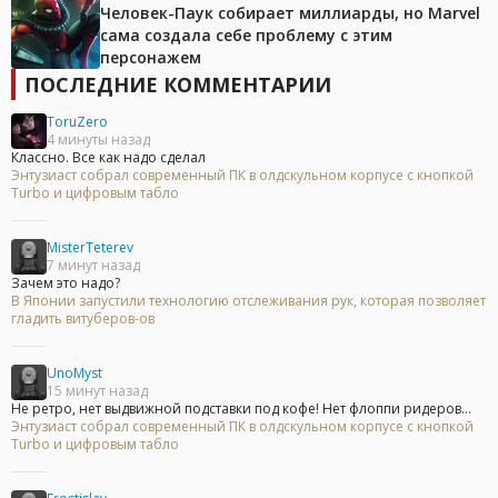
Человек-Паук собирает миллиарды, но Marvel
сама создала себе проблему с этим
персонажем
ПОСЛЕДНИЕ КОММЕНТАРИИ
ToruZero
4 минуты назад
Классно. Все как надо сделал
Энтузиаст собрал современный ПК в олдскульном корпусе с кнопкой
Turbo и цифровым табло
MisterTeterev
7 минут назад
Зачем это надо?
В Японии запустили технологию отслеживания рук, которая позволяет
гладить витуберов-ов
UnoMyst
15 минут назад
Не ретро, нет выдвижной подставки под кофе! Нет флоппи ридеров...
Энтузиаст собрал современный ПК в олдскульном корпусе с кнопкой
Turbo и цифровым табло