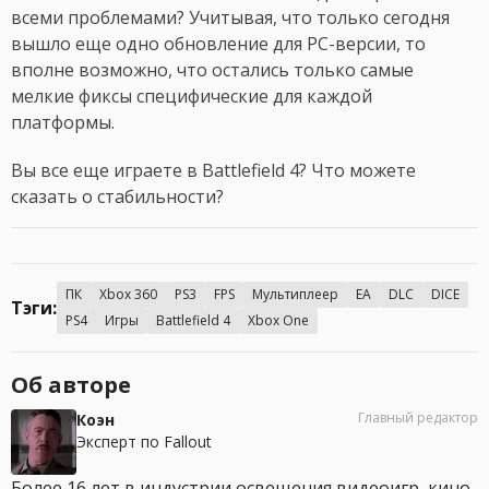
всеми проблемами? Учитывая, что только сегодня
вышло еще одно обновление для PC-версии, то
вполне возможно, что остались только самые
мелкие фиксы специфические для каждой
платформы.
Вы все еще играете в Battlefield 4? Что можете
сказать о стабильности?
ПК
Xbox 360
PS3
FPS
Мультиплеер
EA
DLC
DICE
Тэги:
PS4
Игры
Battlefield 4
Xbox One
Об авторе
Главный редактор
Коэн
Эксперт по Fallout
Более 16 лет в индустрии освещения видеоигр, кино,