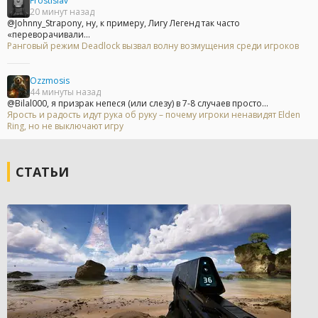
Frostislav
20 минут назад
@Johnny_Strapony, ну, к примеру, Лигу Легенд так часто
«переворачивали...
Ранговый режим Deadlock вызвал волну возмущения среди игроков
Ozzmosis
44 минуты назад
@Bilal000, я призрак непеся (или слезу) в 7-8 случаев просто...
Ярость и радость идут рука об руку – почему игроки ненавидят Elden
Ring, но не выключают игру
СТАТЬИ