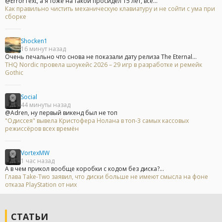
@ErrorText, а я тоже на такой просидел 15 лет, все...
Как правильно чистить механическую клавиатуру и не сойти с ума при
сборке
Shocken1
16 минут назад
Очень печально что снова не показали дату релиза The Eternal...
THQ Nordic провела шоукейс 2026 – 29 игр в разработке и ремейк
Gothic
Social
44 минуты назад
@Adren, ну первый викенд был не топ
"Одиссея" вывела Кристофера Нолана в топ-3 самых кассовых
режиссёров всех времён
VortexMW
1 час назад
А в чем прикол вообще коробки с кодом без диска?...
Глава Take-Two заявил, что диски больше не имеют смысла на фоне
отказа PlayStation от них
СТАТЬИ