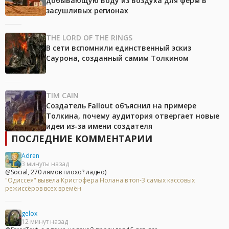
добывающую воду из воздуха для ферм в
засушливых регионах
THE LORD OF THE RINGS
В сети вспомнили единственный эскиз
Саурона, созданный самим Толкином
TIM CAIN
Создатель Fallout объяснил на примере
Толкина, почему аудитория отвергает новые
идеи из-за имени создателя
ПОСЛЕДНИЕ КОММЕНТАРИИ
Adren
3 минуты назад
@Social, 270 лямов плохо? ладно)
"Одиссея" вывела Кристофера Нолана в топ-3 самых кассовых
режиссёров всех времён
gelox
12 минут назад