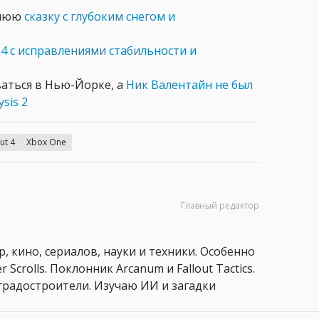
мнюю
сказку с глубоким снегом и
t
4 с исправлениями стабильности и
ваться в Нью-Йорке, а
Ник Валентайн не был
sis 2
ut 4
Xbox One
Главный редактор
, кино, сериалов, науки и техники. Особенно
 Scrolls. Поклонник Arcanum и Fallout Tactics.
 и градостроители. Изучаю ИИ и загадки