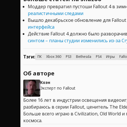
Моддер превратил пустоши Fallout 4 в зи
реалистичными следами
Вышло декабрьское обновление для Fallou
интерфейса
Действие Fallout 4 должно было разворачи
синтом – планы студии изменились из-за Cry
Тэги:
ПК
Xbox 360
PS3
Bethesda
PS4
Игры
Fallo
Об авторе
Коэн
Эксперт по Fallout
Более 16 лет в индустрии освещения видеоигр
разбираюсь в серии Fallout, ценитель The Elder
Больше всего играю в Civilization, Old World
космоса.