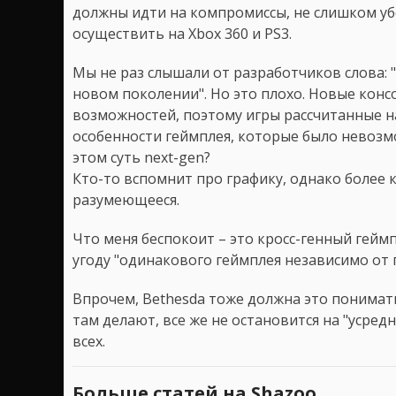
должны идти на компромиссы, не слишком уб
осуществить на Xbox 360 и PS3.
Мы не раз слышали от разработчиков слова: 
новом поколении". Но это плохо. Новые кон
возможностей, поэтому игры рассчитанные н
особенности геймплея, которые было невозм
этом суть next-gen?
Кто-то вспомнит про графику, однако более к
разумеющееся.
Что меня беспокоит – это кросс-генный гейм
угоду "одинакового геймплея независимо от
Впрочем, Bethesda тоже должна это понимать. 
там делают, все же не остановится на "усре
всех.
Больше статей на Shazoo