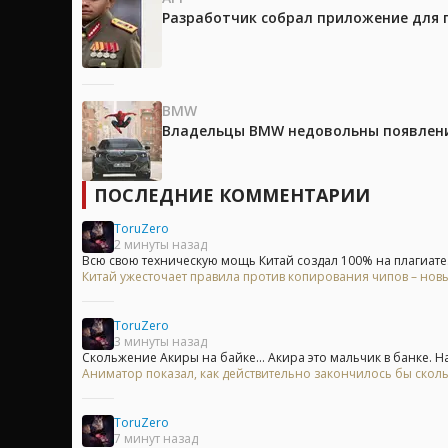
Разработчик собрал приложение для 
BMW
Владельцы BMW недовольны появление
ПОСЛЕДНИЕ КОММЕНТАРИИ
ToruZero
2 минуты назад
Всю свою техническую мощь Китай создал 100% на плагиате. 
Китай ужесточает правила против копирования чипов – нов
ToruZero
3 минуты назад
Скольжение Акиры на байке... Акира это мальчик в банке. На.
Аниматор показал, как действительно закончилось бы скол
ToruZero
7 минут назад