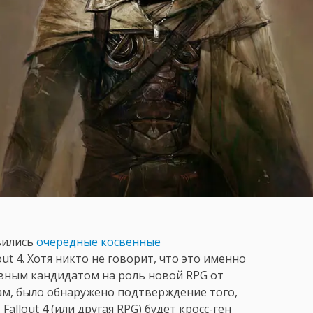
вились
очередные косвенные
lout 4. Хотя никто не говорит, что это именно
 явным кандидатом на роль новой RPG от
кам, было обнаружено подтверждение того,
Fallout 4 (или другая RPG) будет кросс-ген