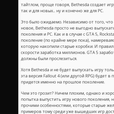
тайтлом, проще говоря, Bethesda создает игру
так и для новых... ну и конечно же для PC.
Это было ожидаемо. Независимо от того, что эт
новое, Bethesda просто не выгодно выпуска
поколения и PC. Как и в случае с GTA 5, Rock
поколение (по крайне мере пока), намереваяс
которую накопили старые коробки. И правиль
скорости заработка миллионов. GTA 5 зарабо
должны были прослезиться.
Хотя Bethesda и не будет выпускать игру тол
эта версия Fallout 4 (или другой RPG) будет 
придется именно на прошлое поколение.
Чем это грозит? Ничем плохим, однако и хорош
попытка выпустить игру нового поколения, н
прочими особенностями, которые старые желе
примеров тому среди уже вышедших игр дост