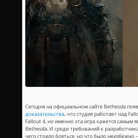
Сегодня на официальном сайте Bethesda поя
доказательства
, что студия работает над Fal
Fallout 4, но именно эта игра кажется самым
Bethesda. И среди требований к разработчи
чего стоило бояться, но что было неизбежно – 