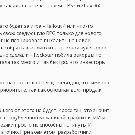
 как для старых консолей – PS3 и Xbox 360,
о будет за игра – Fallout 4 или что-то
ть свою следующую RPG только для нового
star не планировала выходить на новое
ь собрать все сливки с огромной аудитории,
но сделали – Rockstar побила рекорды по
тала так много и так быстро, что инвесторы
ько на старых консолях, очевидно, что именно
в приоритете, так как основная доля продаж
его от этого не будет. Кросс-ген, это значит
о с зарубленной механикой, графикой, ИИ и
зяки просто не способны потянуть. И
аточно. При всем этом, разработчики