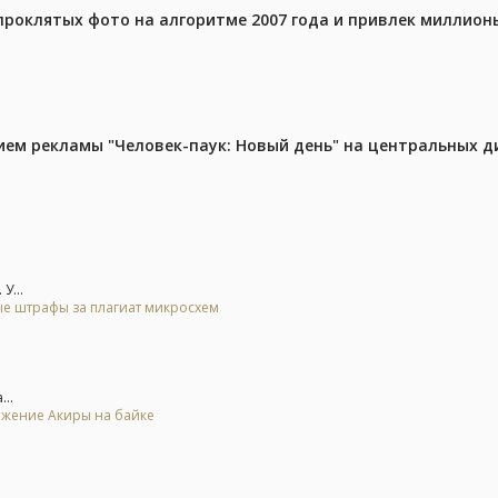
проклятых фото на алгоритме 2007 года и привлек миллио
м рекламы "Человек-паук: Новый день" на центральных д
У...
ые штрафы за плагиат микросхем
..
ьжение Акиры на байке