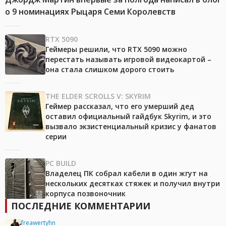
о 9 номинациях Рыцаря Семи Королевств
RTX 5090
Геймеры решили, что RTX 5090 можно
перестать называть игровой видеокартой –
она стала слишком дорого стоить
THE ELDER SCROLLS V: SKYRIM
Геймер рассказал, что его умерший дед
оставил официальный гайдбук Skyrim, и это
вызвало экзистенциальный кризис у фанатов
серии
PC BUILD
Владелец ПК собрал кабели в один жгут на
нескольких десятках стяжек и получил внутри
корпуса позвоночник
ПОСЛЕДНИЕ КОММЕНТАРИИ
freawertyhn