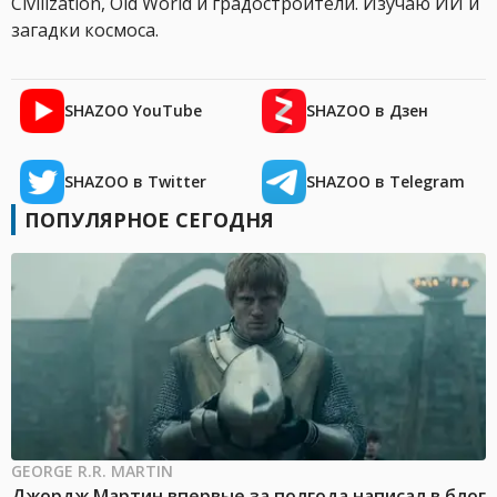
Civilization, Old World и градостроители. Изучаю ИИ и
загадки космоса.
SHAZOO YouTube
SHAZOO в Дзен
SHAZOO в Twitter
SHAZOO в Telegram
ПОПУЛЯРНОЕ СЕГОДНЯ
GEORGE R.R. MARTIN
Джордж Мартин впервые за полгода написал в блог