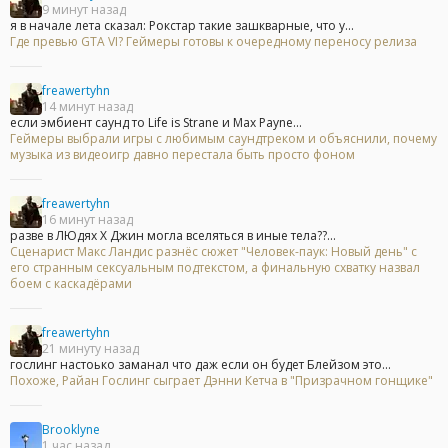
9 минут назад
я в начале лета сказал: Рокстар такие зашкварные, что у...
Где превью GTA VI? Геймеры готовы к очередному переносу релиза
freawertyhn
14 минут назад
если эмбиент саунд то Life is Strane и Max Payne...
Геймеры выбрали игры с любимым саундтреком и объяснили, почему
музыка из видеоигр давно перестала быть просто фоном
freawertyhn
16 минут назад
разве в ЛЮдях Х Джин могла вселяться в иные тела??...
Сценарист Макс Ландис разнёс сюжет "Человек-паук: Новый день" с
его странным сексуальным подтекстом, а финальную схватку назвал
боем с каскадёрами
freawertyhn
21 минуту назад
гослинг настоько заманал что даж если он будет Блейзом это...
Похоже, Райан Гослинг сыграет Дэнни Кетча в "Призрачном гонщике"
Brooklyne
1 час назад