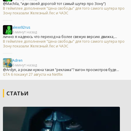
@Machila, "иди своей дорогой тот самый шутер про Зону")
В геймплее дополнения "Цена свободы" для того самого шутера про
Зону показали Железный Лес и ЧАЭС
alexx92rus
6 минут назад
лично я надеюсь что переход на более свежую версию движка,...
В геймплее дополнения "Цена свободы" для того самого шутера про
Зону показали Железный Лес и ЧАЭС
Adren
6 минут назад
@Ardyn, а рокам нужна такая "реклама"? вагон просмотров буде...
GTA 6 покажут 27 августа на Netflix
СТАТЬИ