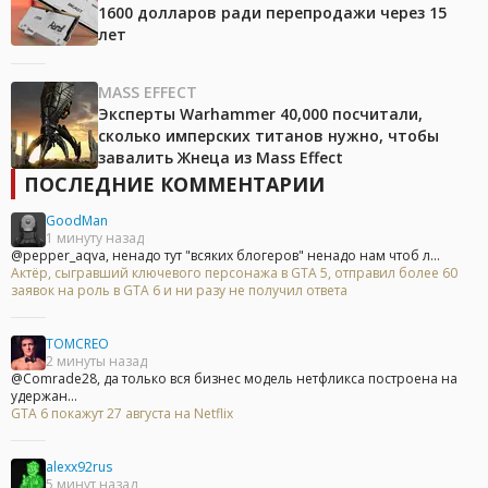
1600 долларов ради перепродажи через 15
лет
MASS EFFECT
Эксперты Warhammer 40,000 посчитали,
сколько имперских титанов нужно, чтобы
завалить Жнеца из Mass Effect
ПОСЛЕДНИЕ КОММЕНТАРИИ
GoodMan
1 минуту назад
@pepper_aqva, ненадо тут "всяких блогеров" ненадо нам чтоб л...
Актёр, сыгравший ключевого персонажа в GTA 5, отправил более 60
заявок на роль в GTA 6 и ни разу не получил ответа
TOMCREO
2 минуты назад
@Comrade28, да только вся бизнес модель нетфликса построена на
удержан...
GTA 6 покажут 27 августа на Netflix
alexx92rus
5 минут назад