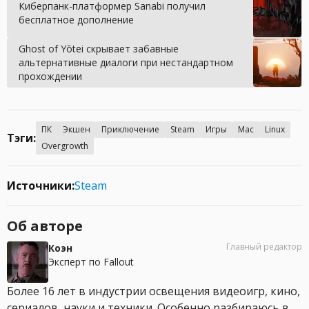
Киберпанк-платформер Sanabi получил
бесплатное дополнение
Ghost of Yōtei скрывает забавные
альтернативные диалоги при нестандартном
прохождении
ПК
Экшен
Приключение
Steam
Игры
Mac
Linux
Тэги:
Overgrowth
Источники:
Steam
Об авторе
Главный редактор
Коэн
Эксперт по Fallout
Более 16 лет в индустрии освещения видеоигр, кино,
сериалов, науки и техники. Особенно разбираюсь в