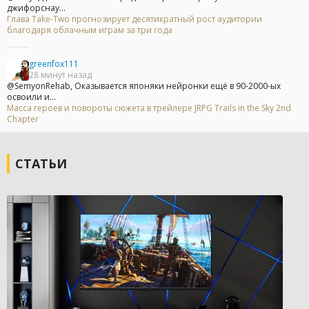
джифорснау...
Глава Take-Two прогнозирует десятикратный рост аудитории
благодаря облачным играм за три года
greenfox111
28 минут назад
@SemyonRehab, Оказывается японяки нейронки ещё в 90-2000-ых
освоили и...
Масса героев и повороты сюжета в трейлере JRPG Trails in the Sky 2nd
Chapter
СТАТЬИ