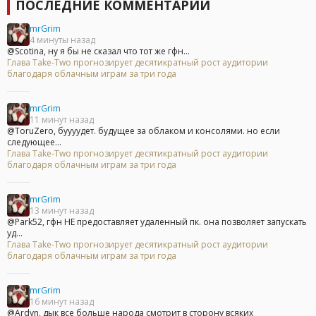
ПОСЛЕДНИЕ КОММЕНТАРИИ
mrGrim
4 минуты назад
@Scotina, ну я бы не сказал что тот же гфн...
Глава Take-Two прогнозирует десятикратный рост аудитории
благодаря облачным играм за три года
mrGrim
11 минут назад
@ToruZero, буууудет. будущее за облаком и консолями. но если
следующее...
Глава Take-Two прогнозирует десятикратный рост аудитории
благодаря облачным играм за три года
mrGrim
13 минут назад
@Park52, гфн НЕ предоставляет удаленный пк. она позволяет запускать
уд...
Глава Take-Two прогнозирует десятикратный рост аудитории
благодаря облачным играм за три года
mrGrim
16 минут назад
@Ardyn, дык все больше народа смотрит в сторону всяких