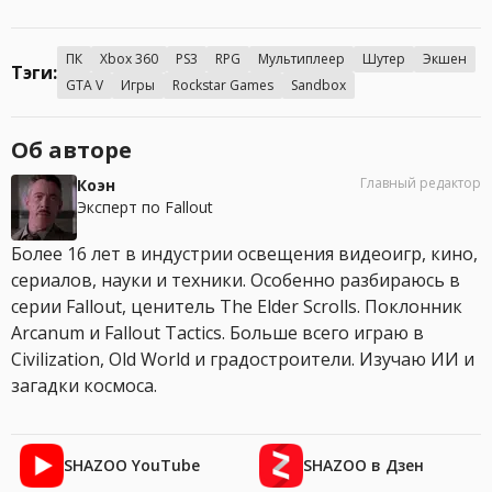
ПК
Xbox 360
PS3
RPG
Мультиплеер
Шутер
Экшен
Тэги:
GTA V
Игры
Rockstar Games
Sandbox
Об авторе
Главный редактор
Коэн
Эксперт по Fallout
Более 16 лет в индустрии освещения видеоигр, кино,
сериалов, науки и техники. Особенно разбираюсь в
серии Fallout, ценитель The Elder Scrolls. Поклонник
Arcanum и Fallout Tactics. Больше всего играю в
Civilization, Old World и градостроители. Изучаю ИИ и
загадки космоса.
SHAZOO YouTube
SHAZOO в Дзен