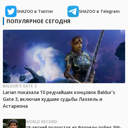
SHAZOO в Twitter
SHAZOO в Telegram
ПОПУЛЯРНОЕ СЕГОДНЯ
BALDUR'S GATE 3
Larian показала 10 редчайших концовок Baldur's
Gate 3, включая худшие судьбы Лаэзель и
Астариона
WORLD RECORD
18-летний подросток из Флориды побил 306-