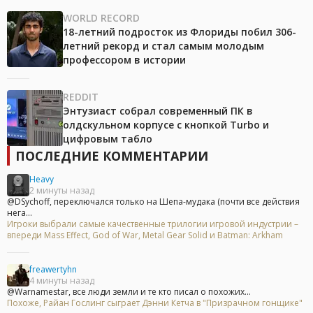
WORLD RECORD
18-летний подросток из Флориды побил 306-
летний рекорд и стал самым молодым
профессором в истории
REDDIT
Энтузиаст собрал современный ПК в
олдскульном корпусе с кнопкой Turbo и
цифровым табло
ПОСЛЕДНИЕ КОММЕНТАРИИ
Heavy
2 минуты назад
@DSychoff, переключался только на Шепа-мудака (почти все действия
нега...
Игроки выбрали самые качественные трилогии игровой индустрии –
впереди Mass Effect, God of War, Metal Gear Solid и Batman: Arkham
freawertyhn
4 минуты назад
@Warnamestar, все люди земли и те кто писал о похожих...
Похоже, Райан Гослинг сыграет Дэнни Кетча в "Призрачном гонщике"