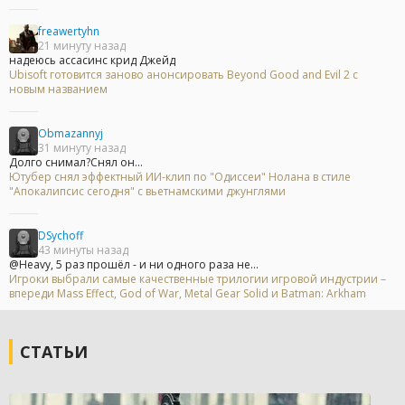
freawertyhn
21 минуту назад
надеюсь ассасинс крид Джейд
Ubisoft готовится заново анонсировать Beyond Good and Evil 2 с
новым названием
Obmazannyj
31 минуту назад
Долго снимал?Снял он...
Ютубер снял эффектный ИИ-клип по "Одиссеи" Нолана в стиле
"Апокалипсис сегодня" с вьетнамскими джунглями
DSychoff
43 минуты назад
@Heavy, 5 раз прошёл - и ни одного раза не...
Игроки выбрали самые качественные трилогии игровой индустрии –
впереди Mass Effect, God of War, Metal Gear Solid и Batman: Arkham
СТАТЬИ